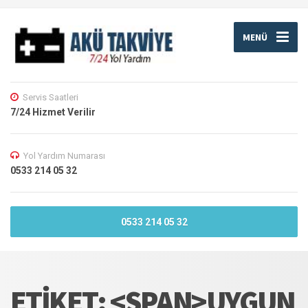
MENÜ
Servis Saatleri
7/24 Hizmet Verilir
Yol Yardım Numarası
0533 214 05 32
0533 214 05 32
ETIKET: <SPAN>UYGUN