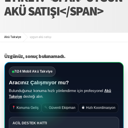
AKÜ SATIŞI</SPAN>
Akü Takviye
uygun akü satışı
Üzgünüz, sonuç bulunamadı.
7/24 Mobil Akü Takviye
Aracınız Çalışmıyor mu?
Bulunduğunuz konuma hızlı yönlendirme için profesyonel
Akü
Takviye
desteği alın.
Konuma Geliş
Güvenli Ekipman
Hızlı Koordinasyon
ACİL DESTEK HATTI