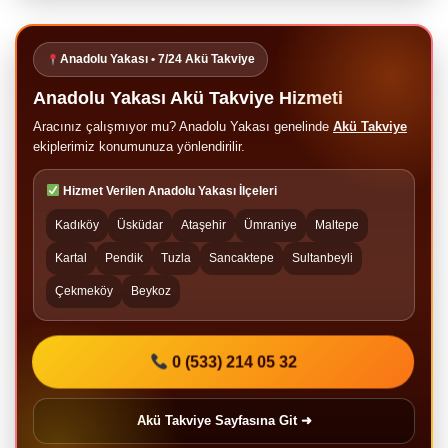
Anadolu Yakası • 7/24 Akü Takviye
Anadolu Yakası Akü Takviye Hizmeti
Aracınız çalışmıyor mu? Anadolu Yakası genelinde
Akü Takviye
ekiplerimiz konumunuza yönlendirilir.
Hizmet Verilen Anadolu Yakası İlçeleri
Kadıköy
Üsküdar
Ataşehir
Ümraniye
Maltepe
Kartal
Pendik
Tuzla
Sancaktepe
Sultanbeyli
Çekmeköy
Beykoz
0 (533) 214 05 32
Akü Takviye Sayfasına Git ➜