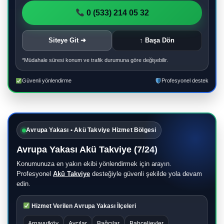
0 (533) 214 05 32
Siteye Git ➜
↑ Başa Dön
*Müdahale süresi konum ve trafik durumuna göre değişebilir.
Güvenli yönlendirme
Profesyonel destek
Avrupa Yakası • Akü Takviye Hizmet Bölgesi
Avrupa Yakası Akü Takviye (7/24)
Konumunuza en yakın ekibi yönlendirmek için arayın.
Profesyonel
Akü Takviye
desteğiyle güvenli şekilde yola devam
edin.
Hizmet Verilen Avrupa Yakası İlçeleri
Arnavutköy
Avcılar
Bağcılar
Bahçelievler