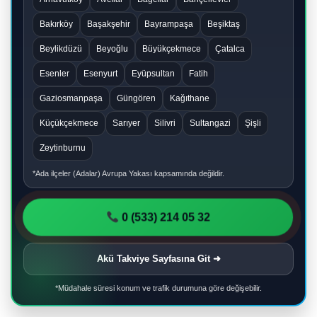
Bakırköy
Başakşehir
Bayrampaşa
Beşiktaş
Beylikdüzü
Beyoğlu
Büyükçekmece
Çatalca
Esenler
Esenyurt
Eyüpsultan
Fatih
Gaziosmanpaşa
Güngören
Kağıthane
Küçükçekmece
Sarıyer
Silivri
Sultangazi
Şişli
Zeytinburnu
*Ada ilçeler (Adalar) Avrupa Yakası kapsamında değildir.
0 (533) 214 05 32
Akü Takviye Sayfasına Git ➜
*Müdahale süresi konum ve trafik durumuna göre değişebilir.