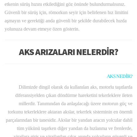
etkenin sürüş hızını etkilediğini göz önünde bulundurmalısınız.
Güvenli bir sürüş için, römorkun seyir için belirlenen hız limitini
aşmayın ve gerektiği anda güvenli bir şekilde durabilecek hızda
yolunuza devam etmeye özen gösterin.
AKS ARIZALARI NELERDİR?
AKS NEDİR?
Dilimizde dingil olarak da kullanılan aks, motorlu taşıtlarda
diferansiyelden çıkan döndürme hareketini tekerleklere ileten
millerdir. Tanımından da anlaşılacağı üzere motorun güç ve
torkunu tekerleklere aktaran akslar, tekerlek sisteminin en önemli
parçalarından bir tanesidir. Akslar bir yandan aracın yolcular dahil
tüm yükünü taşırken diğer yandan da hızlanma ve frenlerde,
virajlara giriş ve virajlardan çıkış anında yolcuların güvenli ve