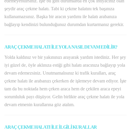
edemeyebilirsiniz. İşte bu gibi durumlarda en çok ihtiyacınız olan
şeydir araç çekme halatı. Tabi ki çekme halatını tek başınıza
kullanamazsınız. Başka bir aracın yardımı ile halatı arabanıza
bağlayıp kendinizi bulunduğunuz durumdan kurtarmanız gerekir.
ARAÇ ÇEKME HALATI İLE YOLA NASIL DEVAM EDİLİR?
Yolda kaldınız ve bir yakınınızı arayarak yardım istediniz. Her şey
iyi güzel de, öyle aklınıza estiği gibi halatı aracınıza bağlayıp yola
devam edemezsiniz. Unutmamalısınız ki trafik kuralları, araç
çekme halatı ile arabanızı çekerken de işlemeye devam ediyor. İşte
tam da bu noktada hem çeken araca hem de çekilen araca epeyi
sorumluluk payı düşüyor. Gelin birlikte araç çekme halatı ile yola
devam etmenin kurallarına göz atalım.
ARAÇ ÇEKME HALATI İLE İLGİLİ KURALLAR