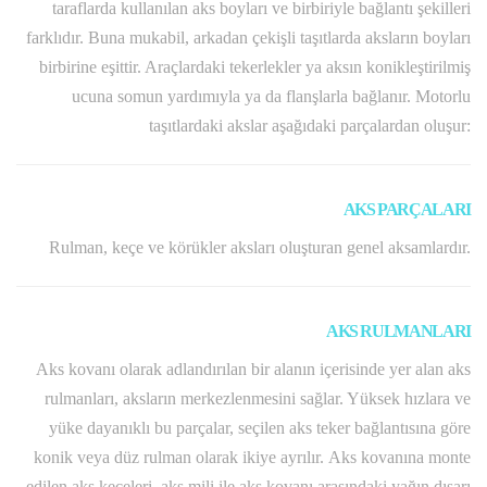
taraflarda kullanılan aks boyları ve birbiriyle bağlantı şekilleri
farklıdır. Buna mukabil, arkadan çekişli taşıtlarda aksların boyları
birbirine eşittir. Araçlardaki tekerlekler ya aksın konikleştirilmiş
ucuna somun yardımıyla ya da flanşlarla bağlanır. Motorlu
taşıtlardaki akslar aşağıdaki parçalardan oluşur:
AKS PARÇALARI
Rulman, keçe ve körükler aksları oluşturan genel aksamlardır.
AKS RULMANLARI
Aks kovanı olarak adlandırılan bir alanın içerisinde yer alan aks
rulmanları, aksların merkezlenmesini sağlar. Yüksek hızlara ve
yüke dayanıklı bu parçalar, seçilen aks teker bağlantısına göre
konik veya düz rulman olarak ikiye ayrılır. Aks kovanına monte
edilen aks keçeleri, aks mili ile aks kovanı arasındaki yağın dışarı