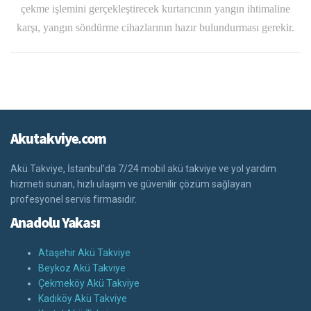
çekme işlemini gerçekleştirecek kurtarıcının yangın ihtimaline
karşı, yangın söndürme cihazlarının hazır bulundurması gerekir.
Akutakviye.com
Akü Takviye, İstanbul’da 7/24 mobil akü takviye ve yol yardım
hizmeti sunan, hızlı ulaşım ve güvenilir çözüm sağlayan
profesyonel servis firmasıdır.
Anadolu Yakası
Ataşehir Akü Takviye
Beykoz Akü Takviye
Çekmeköy Akü Takviye
Kadıköy Akü Takviye