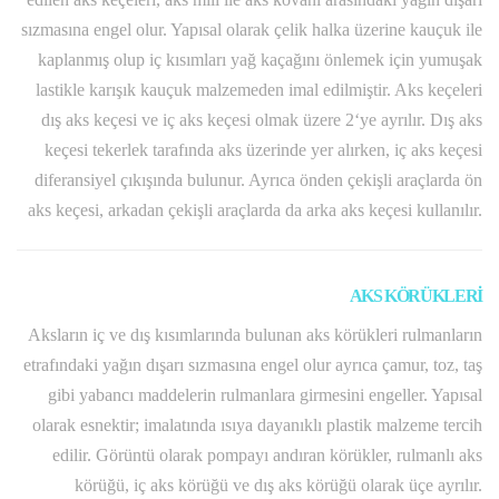
sızmasına engel olur. Yapısal olarak çelik halka üzerine kauçuk ile
kaplanmış olup iç kısımları yağ kaçağını önlemek için yumuşak
lastikle karışık kauçuk malzemeden imal edilmiştir. Aks keçeleri
dış aks keçesi ve iç aks keçesi olmak üzere 2‘ye ayrılır. Dış aks
keçesi tekerlek tarafında aks üzerinde yer alırken, iç aks keçesi
diferansiyel çıkışında bulunur. Ayrıca önden çekişli araçlarda ön
aks keçesi, arkadan çekişli araçlarda da arka aks keçesi kullanılır.
AKS KÖRÜKLERİ
Aksların iç ve dış kısımlarında bulunan aks körükleri rulmanların
etrafındaki yağın dışarı sızmasına engel olur ayrıca çamur, toz, taş
gibi yabancı maddelerin rulmanlara girmesini engeller. Yapısal
olarak esnektir; imalatında ısıya dayanıklı plastik malzeme tercih
edilir. Görüntü olarak pompayı andıran körükler, rulmanlı aks
körüğü, iç aks körüğü ve dış aks körüğü olarak üçe ayrılır.