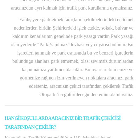
aracınızdan ayrı kalmak için trafik park kurallarına uymalısınız.
Yanlış yere park etmek, araçların çekilmelerindeki en temel
nedenlerden biridir. Şehirlerdeki işlek cadde, sokak, bulvar ve
kaldırım kenarlarının genelinde park yasağı vardır. Park yasağı
olan yerlerde “Park Yapılmaz” levhası veya uyarısı bulunur. Bu
işaretleri tanımak ve park esnasında bu ve benzeri işaretlerin
bulunduğu alanlara park etmemek, olası sevimsiz durumlardan
kaçınmanıza yardımcı olacaktır. Bu uyarıları bilmenize ve
görmenize rağmen izin verilmeyen noktalara aracınızı park
ederseniz, aracınızın çekici tarafından çekilerek Trafik
Otoparkı’na götürüleceğinden emin olabilirsiniz.
HANGİ KOŞULLARDA ARACINIZ BİR TRAFİK ÇEKİCİSİ
TARAFINDAN ÇEKİLİR?
Karayolları Trafik Yönetmeliği’nin 119. Maddesi hangi