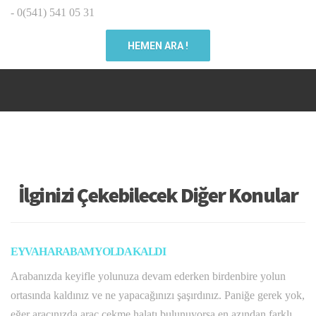
- 0(541) 541 05 31
HEMEN ARA !
İlginizi Çekebilecek Diğer Konular
EYVAH ARABAM YOLDA KALDI
Arabanızda keyifle yolunuza devam ederken birdenbire yolun
ortasında kaldınız ve ne yapacağınızı şaşırdınız. Paniğe gerek yok,
eğer aracınızda araç çekme halatı bulunuyorsa en azından farklı