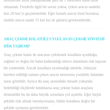
birbirlerine fazla yaklaşmamak şartı ile 1 metreden daha fazla
olmamalı. Frenlerle ilgili bir sorun yoksa, çeken aracın saatteki
hızı 20 km’yi geçmemelidir. Eğer hasarlı aracın freni bozuksa,
öndeki aracın saatte 15 km hız ile gitmesi gerekmektedir.
ARAÇ ÇEKME HALATI İLE UYGULANAN ÇEKME YÖNTEMİ
RİSK TAŞIR MI?
Araç çekme halatı ile aracınızı çektirmek kurallara uyulduğu,
sağlam ve doğru bir halat kullanıldığı sürece minimum risk taşıyan
bir yöntemdir. Ancak kurallara uyulmadığı taktirde, bilinçsiz
hareket edildiği zaman çeken aracın motorunu yorabilir, balatalar
zarar görebilir. Ayrıca iki araç arasındaki mesafe yukarıda
belirtildiği ölçülerde tutulmazsa araç çekme halatı araçlara
dolanabilir bu da daha büyük sorunlara yol açabilir. Eğer hiçbir
şekilde risk almak istemiyorsanız, bütün kurallara doğru bir
şekilde uymanız gerekmektir.