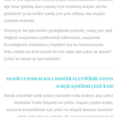
ağır hasar görmüş, kaza yapmış veya bozulmuş araçları servise
götürmede ya da trafikte yanlış yere park edilmiş olan araçları
çekmede kullanılır.
Neredeyse her gün trafikte gördüğümüz çekiciler, yanlış yere park
ettiğimiz araçlarımızı çektiklerinde kâbusumuz, araçlarımız
bozulduğunda imdadımıza yetiştikleri için ise kurtarıcımızdır.
Peki, trafikte bu denli önemli bir role sahip olan çekici ne demek?
Çekici ne zaman ne için kullanılır?
TRAFİK VE PARK KURALLARINI İHLAL ETTİĞİMİZ ZAMAN
KARŞILAŞTIĞIMIZ ÇEKİCİLER!
Büyük şehirlerde trafik sorunu yüzünden yılda binlerce araç çekici
tarafından Trafik Otoparkı’na çekilir. Araçları çekilen kişiler,
araçlarını kurtarabilmek için çekici ve otopark barınma hizmetine
denk gelen bir ceza öderler. Bu ceza ile karşılaşmamak ve