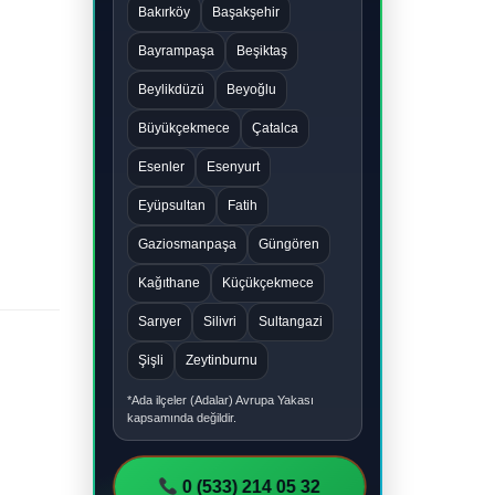
Bakırköy
Başakşehir
Bayrampaşa
Beşiktaş
Beylikdüzü
Beyoğlu
Büyükçekmece
Çatalca
Esenler
Esenyurt
Eyüpsultan
Fatih
Gaziosmanpaşa
Güngören
Kağıthane
Küçükçekmece
Sarıyer
Silivri
Sultangazi
Şişli
Zeytinburnu
*Ada ilçeler (Adalar) Avrupa Yakası
kapsamında değildir.
0 (533) 214 05 32