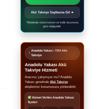
Akü Takviye Sayfasına Git ➜
*Müdahale süresi konum ve trafik durumuna
göre değişebilir.
Anadolu Yakası • 7/24 Akü
Takviye
Anadolu Yakası Akü
Takviye Hizmeti
Aracınız çalışmıyor mu? Anadolu
Yakası genelinde
Akü Takviye
ekiplerimiz konumunuza yönlendirilir.
Hizmet Verilen Anadolu Yakası
İlçeleri