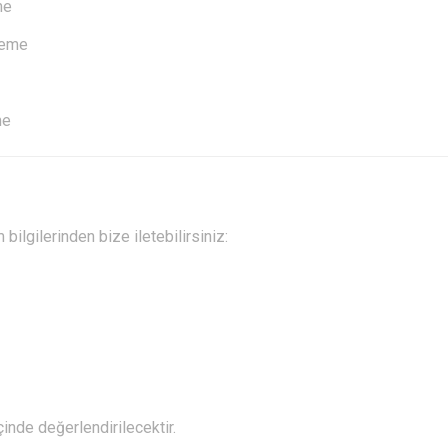
me
steme
me
bilgilerinden bize iletebilirsiniz:
nde değerlendirilecektir.