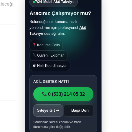
7/24 Mobil Akü Takviye
ileceği
Aracınız Çalışmıyor mu?
Bulunduğunuz konuma hızlı
yönlendirme için profesyonel
Akü
Takviye
desteği alın.
Konuma Geliş
Güvenli Ekipman
Hızlı Koordinasyon
ACİL DESTEK HATTI
0 (533) 214 05 32
Siteye Git ➜
↑ Başa Dön
*Müdahale süresi konum ve trafik
durumuna göre değişebilir.