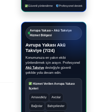
Güvenli yönlendirme
Profesyonel destek
Avrupa Yakası • Akü Takviye
Hizmet Bölgesi
Avrupa Yakası Akü
Takviye (7/24)
Konumunuza en yakın ekibi
yönlendirmek için arayın. Profesyonel
Akü Takviye
desteğiyle güvenli
şekilde yola devam edin.
Hizmet Verilen Avrupa Yakası
İlçeleri
Arnavutköy
Avcılar
Bağcılar
Bahçelievler