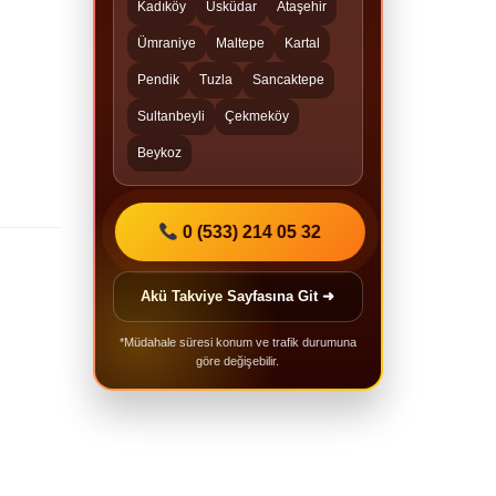
Kadıköy
Üsküdar
Ataşehir
Ümraniye
Maltepe
Kartal
Pendik
Tuzla
Sancaktepe
Sultanbeyli
Çekmeköy
Beykoz
0 (533) 214 05 32
Akü Takviye Sayfasına Git ➜
*Müdahale süresi konum ve trafik durumuna
göre değişebilir.