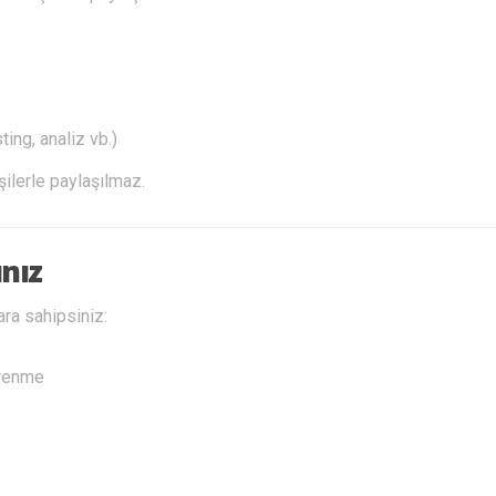
ting, analiz vb.)
işilerle paylaşılmaz.
nız
ra sahipsiniz:
ğrenme