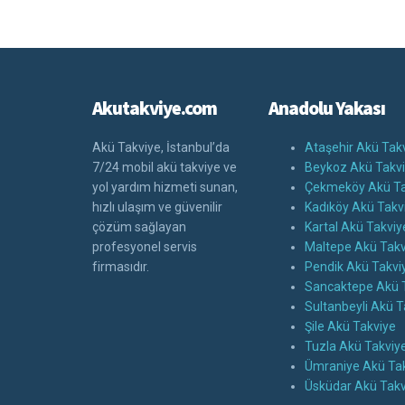
Akutakviye.com
Anadolu Yakası
Akü Takviye, İstanbul’da
Ataşehir Akü Tak
7/24 mobil akü takviye ve
Beykoz Akü Takv
yol yardım hizmeti sunan,
Çekmeköy Akü Ta
hızlı ulaşım ve güvenilir
Kadıköy Akü Takv
çözüm sağlayan
Kartal Akü Takviy
profesyonel servis
Maltepe Akü Takv
firmasıdır.
Pendik Akü Takvi
Sancaktepe Akü 
Sultanbeyli Akü T
Şile Akü Takviye
Tuzla Akü Takviy
Ümraniye Akü Ta
Üsküdar Akü Takv