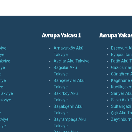
Avrupa Yakası 1
Avrupa Yakas
viye
Arnavutköy Akü
Esenyurt A
iye
Takviye
Eyüpsultan
kviye
Avcılar Akü Takviye
Fatih Akü T
iye
Bağcılar Akü
Gaziosman
e
Takviye
Güngören A
iye
Bahçelievler Akü
Kağıthane 
ye
Takviye
Küçükçekm
Takviye
Bakırköy Akü
Sarıyer Ak
akviye
Takviye
Silivri Akü 
Başakşehir Akü
Sultangazi
e
Takviye
Şişli Akü T
kviye
Bayrampaşa Akü
Zeytinburn
iye
Takviye