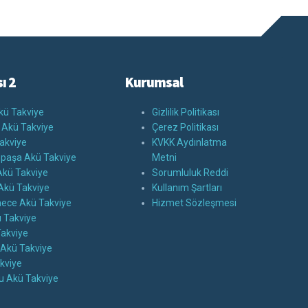
ı 2
Kurumsal
kü Takviye
Gizlilik Politikası
 Akü Takviye
Çerez Politikası
akviye
KVKK Aydınlatma
paşa Akü Takviye
Metni
kü Takviye
Sorumluluk Reddi
Akü Takviye
Kullanım Şartları
ece Akü Takviye
Hizmet Sözleşmesi
ü Takviye
Takviye
 Akü Takviye
akviye
u Akü Takviye