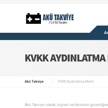
A
KVKK AYDINLATMA
Akü Takviye
KVKK Aydınlatma Metni
Akü Takviye olarak, kişisel verilerinizin güvenliğ