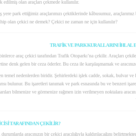
k edilmiş olan araçları çekmede kullanılır.
ş yere park ettiğimiz araçlarımızı çektiklerinde kâbusumuz, araçlarımız 
 sahip olan çekici ne demek? Çekici ne zaman ne için kullanılır?
TRAFİK VE PARK KURALLARINI İHLAL 
nlerce araç çekici tarafından Trafik Otoparkı’na çekilir. Araçları çekilen
ine denk gelen bir ceza öderler. Bu ceza ile karşılaşmamak ve aracınızd
en temel nedenlerden biridir. Şehirlerdeki işlek cadde, sokak, bulvar ve 
ısı bulunur. Bu işaretleri tanımak ve park esnasında bu ve benzeri işar
ıları bilmenize ve görmenize rağmen izin verilmeyen noktalara aracınızı
CİSİ TARAFINDAN ÇEKİLİR?
urumlarda aracınızın bir çekici aracılığıyla kaldırılacağını belirtmekted