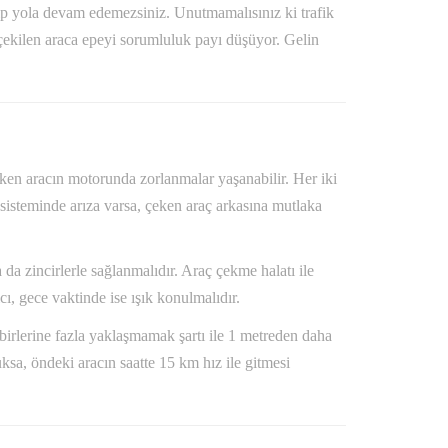
layıp yola devam edemezsiniz. Unutmamalısınız ki trafik
çekilen araca epeyi sorumluluk payı düşüyor. Gelin
çeken aracın motorunda zorlanmalar yaşanabilir. Her iki
 sisteminde arıza varsa, çeken araç arkasına mutlaka
 da zincirlerle sağlanmalıdır. Araç çekme halatı ile
ı, gece vaktinde ise ışık konulmalıdır.
rbirlerine fazla yaklaşmamak şartı ile 1 metreden daha
uksa, öndeki aracın saatte 15 km hız ile gitmesi