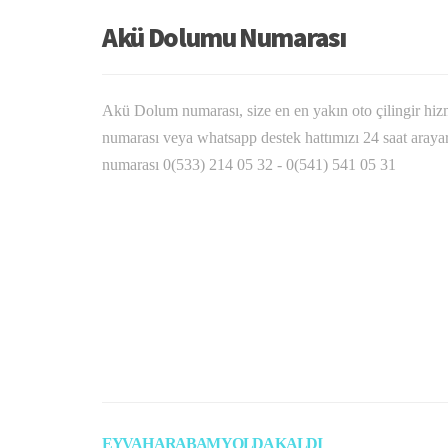
Akü Dolumu Numarası
Akü Dolum numarası, size en en yakın oto çilingir hi
numarası veya whatsapp destek hattımızı 24 saat arayara
numarası 0(533) 214 05 32 - 0(541) 541 05 31
EYVAH ARABAM YOLDA KALDI