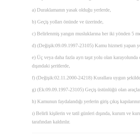
a) Duraklamanın yasak olduğu yerlerde,
b) Geçiş yolları önünde ve üzerinde,
c) Belirlenmiş yangın musluklarına her iki yönden 5 me
d) (Değişik:09.09.1997-23105) Kamu hizmeti yapan yolcu 
e) Üç veya daha fazla ayrı taşıt yolu olan karayolunda 
dışındaki şeritlerde,
f) (Değişik:02.11.2000-24218) Kurallara uygun şekilde 
g) (Ek:09.09.1997-23105) Geçiş üstünlüğü olan araçların
h) Kamunun faydalandığı yerlerin giriş çıkış kapıların
ı) Belirli kişilerin ve tatil günleri dışında, kurum ve ku
tarafından kaldırılır.