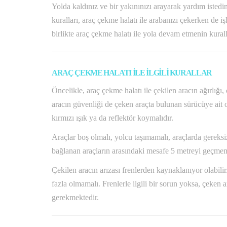
Yolda kaldınız ve bir yakınınızı arayarak yardım istedin
kuralları, araç çekme halatı ile arabanızı çekerken de
birlikte araç çekme halatı ile yola devam etmenin kurall
ARAÇ ÇEKME HALATI İLE İLGİLİ KURALLAR
Öncelikle, araç çekme halatı ile çekilen aracın ağırlığ
aracın güvenliği de çeken araçta bulunan sürücüye ait 
kırmızı ışık ya da reflektör koymalıdır.
Araçlar boş olmalı, yolcu taşımamalı, araçlarda gereksiz
bağlanan araçların arasındaki mesafe 5 metreyi geçmeme
Çekilen aracın arızası frenlerden kaynaklanıyor olabili
fazla olmamalı. Frenlerle ilgili bir sorun yoksa, çeken 
gerekmektedir.