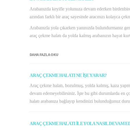
Arabanızda keyifle yolunuza devam ederken birdenbire 
azından farklı bir araç sayesinde aracınızı kolayca çek
Arabanızla yola çıkarken yanınızda bulundurmanız gereke
araç çekme halatı da yolda kalmış arabanızın hayat kurt
DAHA FAZLA OKU
ARAÇ ÇEKME HALATI NE İŞE YARAR?
Araç çekme halatı, bozulmuş, yolda kalmış, kaza yapmış
devam edemeyebilirsiniz. İşte bu gibi durumlarda en çok
halatı arabanıza bağlayıp kendinizi bulunduğunuz dur
ARAÇ ÇEKME HALATI İLE YOLA NASIL DEVAM ED