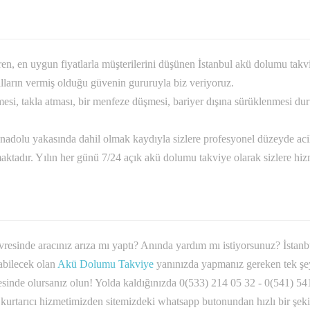
en, en uygun fiyatlarla müşterilerini düşünen İstanbul akü dolumu takviye
ılların vermiş olduğu güvenin gururuyla biz veriyoruz.
si, takla atması, bir menfeze düşmesi, bariyer dışına sürüklenmesi durum
nadolu yakasında dahil olmak kaydıyla sizlere profesyonel düzeyde acil
aktadır. Yılın her günü 7/24 açık akü dolumu takviye olarak sizlere hi
esinde aracınız arıza mı yaptı? Anında yardım mı istiyorsunuz? İstanbu
abilecek olan
Akü Dolumu Takviye
yanınızda yapmanız gereken tek şe
eresinde olursanız olun! Yolda kaldığınızda 0(533) 214 05 32 - 0(541) 541
urtarıcı hizmetimizden sitemizdeki whatsapp butonundan hızlı bir şekild