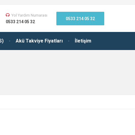
Yol Yardım Numarası
0533 214 05 32
0533 214 05 32
S)
Akü Takviye Fiyatları
İletişim