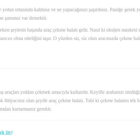
yolun ortasında kaldınız ve ne yapacağınızı şaşırdınız. Paniğe gerek y
me şansınız var demektir.
n şeylerin başında araç çekme halatı gelir. Nasıl ki oksijen maskesi so
arıcısı olma niteliğini taşır. O yüzden siz, siz olun aracınızda çekme h
 araçları yoldan çekmek amacıyla kullanılır. Keyifle arabanızı sürdüğü
 ihtiyacınız olan şeydir araç çekme halatı. Tabi ki çekme halatını tek b
umdan kurtarmanız gerekir.
İLİR?