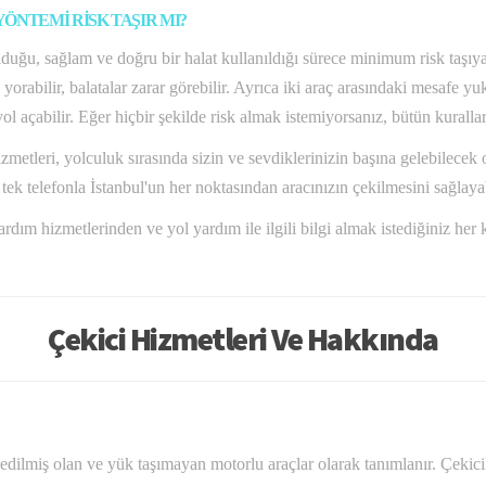
NTEMİ RİSK TAŞIR MI?
lduğu, sağlam ve doğru bir halat kullanıldığı sürece minimum risk taşıy
orabilir, balatalar zarar görebilir. Ayrıca iki araç arasındaki mesafe yu
yol açabilir. Eğer hiçbir şekilde risk almak istemiyorsanız, bütün kurall
etleri, yolculuk sırasında sizin ve sevdiklerinizin başına gelebilecek on
ek telefonla İstanbul'un her noktasından aracınızın çekilmesini sağlayab
 yardım hizmetlerinden ve yol yardım ile ilgili bilgi almak istediğiniz he
Çekici Hizmetleri Ve Hakkında
edilmiş olan ve yük taşımayan motorlu araçlar olarak tanımlanır. Çekic