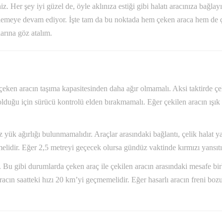
iz. Her şey iyi güzel de, öyle aklınıza estiği gibi halatı aracınıza bağ
 işlemeye devam ediyor. İşte tam da bu noktada hem çeken araca hem de 
arına göz atalım.
ı, çeken aracın taşıma kapasitesinden daha ağır olmamalı. Aksi taktirde 
olduğu için sürücü kontrolü elden bırakmamalı. Eğer çekilen aracın ışık
 yük ağırlığı bulunmamalıdır. Araçlar arasındaki bağlantı, çelik halat ya
lidir. Eğer 2,5 metreyi geçecek olursa gündüz vaktinde kırmızı yansıtıc
r. Bu gibi durumlarda çeken araç ile çekilen aracın arasındaki mesafe bi
aracın saatteki hızı 20 km’yi geçmemelidir. Eğer hasarlı aracın freni boz