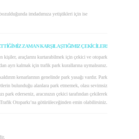
bozulduğunda imdadımıza yetiştikleri için ise
ETTİĞİMİZ ZAMAN KARŞILAŞTIĞIMIZ ÇEKİCİLER!
 kişiler, araçlarını kurtarabilmek için çekici ve otopark
an ayrı kalmak için trafik park kurallarına uymalısınız.
kaldırım kenarlarının genelinde park yasağı vardır. Park
etlerin bulunduğu alanlara park etmemek, olası sevimsiz
 park ederseniz, aracınızın çekici tarafından çekilerek
Trafik Otoparkı’na götürüleceğinden emin olabilirsiniz.
ir.