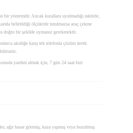
an bir yöntemdir. Ancak kurallara uyulmadığı taktirde,
karıda belirtildiği ölçülerde tutulmazsa araç çekme
ara doğru bir şekilde uymanız gerekmektir.
larca aksiliğe karşı tek telefonla çözüm üretir.
ilirsiniz.
r konuda yardım almak için, 7 gün 24 saat bizi
iler, ağır hasar görmüş, kaza yapmış veya bozulmuş