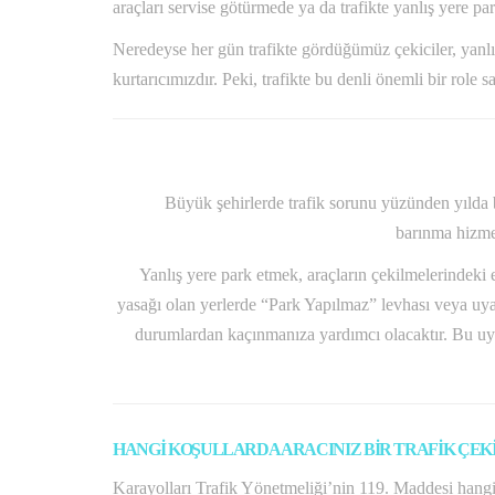
araçları servise götürmede ya da trafikte yanlış yere par
Neredeyse her gün trafikte gördüğümüz çekiciler, yanlı
kurtarıcımızdır. Peki, trafikte bu denli önemli bir role
Büyük şehirlerde trafik sorunu yüzünden yılda bi
barınma hizmet
Yanlış yere park etmek, araçların çekilmelerindeki 
yasağı olan yerlerde “Park Yapılmaz” levhası veya uyar
durumlardan kaçınmanıza yardımcı olacaktır. Bu uyar
HANGİ KOŞULLARDA ARACINIZ BİR TRAFİK ÇEKİ
Karayolları Trafik Yönetmeliği’nin 119. Maddesi hangi d