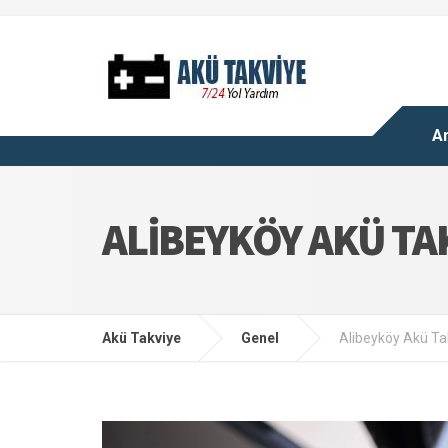
A
ALIBEYKÖY AKÜ TA
Akü Takviye
Genel
Alibeyköy Akü Ta