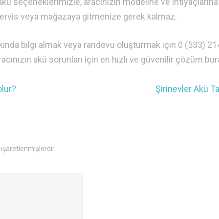
akü seçeneklerimizle, aracınızın modeline ve ihtiyaçlarına
servis veya mağazaya gitmenize gerek kalmaz.
ında bilgi almak veya randevu oluşturmak için 0 (533) 21
racınızın akü sorunları için en hızlı ve güvenilir çözüm bur
olur?
Şirinevler Akü T
 işaretlenmişlerdir