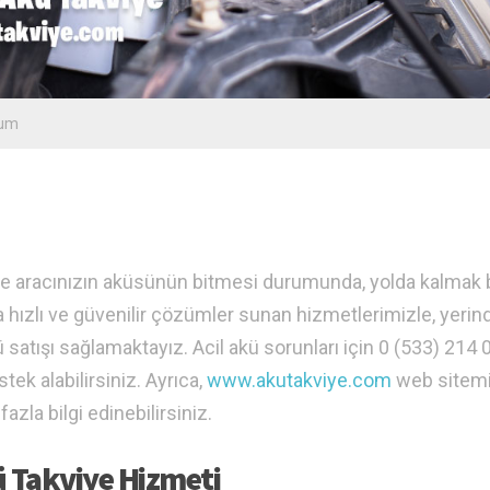
rum
gede aracınızın aküsünün bitmesi durumunda, yolda kalmak
rınıza hızlı ve güvenilir çözümler sunan hizmetlerimizle, yerin
satışı sağlamaktayız. Acil akü sorunları için 0 (533) 214 
ek alabilirsiniz. Ayrıca,
www.akutakviye.com
web sitemi
zla bilgi edinebilirsiniz.
ü Takviye Hizmeti