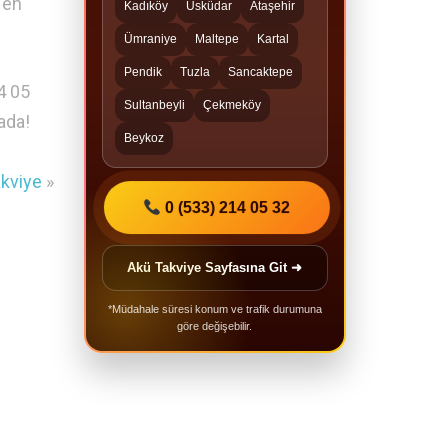
 en
Kadıköy
Üsküdar
Ataşehir
Ümraniye
Maltepe
Kartal
Pendik
Tuzla
Sancaktepe
4 05
Sultanbeyli
Çekmeköy
ada!
Beykoz
akviye
»
0 (533) 214 05 32
Akü Takviye Sayfasına Git ➜
*Müdahale süresi konum ve trafik durumuna
göre değişebilir.