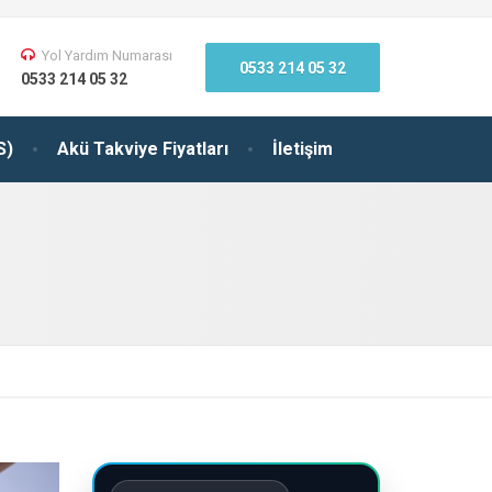
Yol Yardım Numarası
0533 214 05 32
0533 214 05 32
S)
Akü Takviye Fiyatları
İletişim