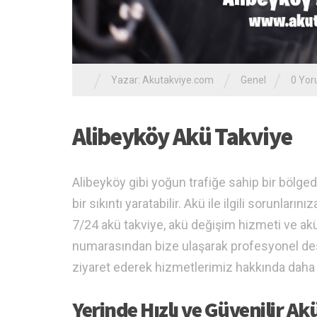
/
/
/
Yazar:
Akutakviye.com
Genel
0 Yo
Alibeyköy Akü Takviye
Alibeyköy gibi yoğun trafiğe sahip bir böl
bir sıkıntı yaratabilir. Akü ile ilgili sorunla
7/24 akü takviye, akü değişim hizmeti ve akü 
numarasından bize ulaşarak profesyonel dest
ziyaret ederek hizmetlerimiz hakkında daha fa
Yerinde Hızlı ve Güvenilir Ak