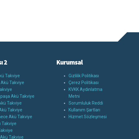
ı 2
Kurumsal
kü Takviye
Gizlilik Politikası
 Akü Takviye
Çerez Politikası
akviye
KVKK Aydınlatma
paşa Akü Takviye
Metni
kü Takviye
Sorumluluk Reddi
Akü Takviye
Kullanım Şartları
ece Akü Takviye
Hizmet Sözleşmesi
ü Takviye
Takviye
 Akü Takviye