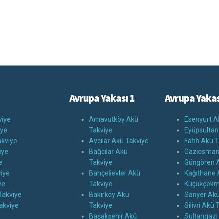
Avrupa Yakası 1
Avrupa Yakas
viye
Arnavutköy Akü
Esenyurt A
iye
Takviye
Eyüpsultan
kviye
Avcılar Akü Takviye
Fatih Akü T
iye
Bağcılar Akü
Gaziosman
e
Takviye
Güngören A
iye
Bahçelievler Akü
Kağıthane 
ye
Takviye
Küçükçekm
Takviye
Bakırköy Akü
Sarıyer Ak
akviye
Takviye
Silivri Akü 
Başakşehir Akü
Sultangazi