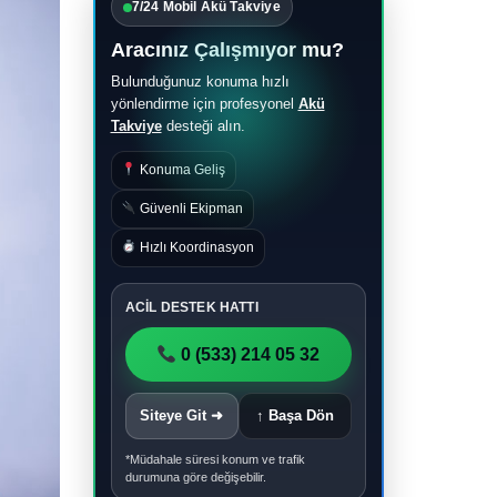
7/24 Mobil Akü Takviye
Aracınız Çalışmıyor mu?
Bulunduğunuz konuma hızlı
yönlendirme için profesyonel
Akü
Takviye
desteği alın.
Konuma Geliş
Güvenli Ekipman
Hızlı Koordinasyon
ACİL DESTEK HATTI
0 (533) 214 05 32
Siteye Git ➜
↑ Başa Dön
*Müdahale süresi konum ve trafik
durumuna göre değişebilir.