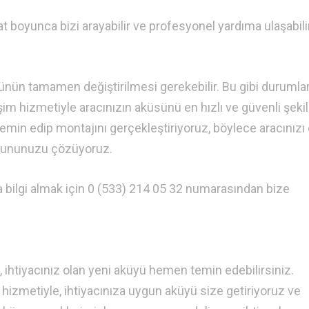
t boyunca bizi arayabilir ve profesyonel yardıma ulaşabili
künün tamamen değiştirilmesi gerekebilir. Bu gibi durumla
m hizmetiyle aracınızın aküsünü en hızlı ve güvenli şeki
temin edip montajını gerçekleştiriyoruz, böylece aracınızı 
orununuzu çözüyoruz.
 bilgi almak için 0 (533) 214 05 32 numarasından bize
 ihtiyacınız olan yeni aküyü hemen temin edebilirsiniz.
izmetiyle, ihtiyacınıza uygun aküyü size getiriyoruz ve