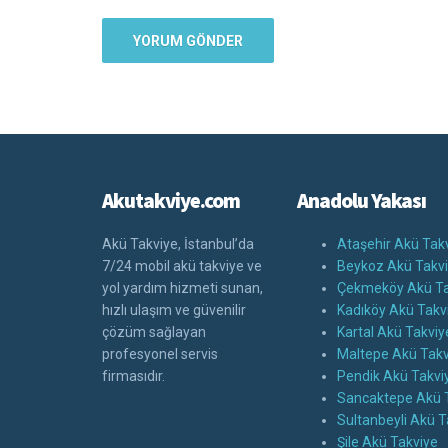
Akutakviye.com
Anadolu Yakası
Akü Takviye, İstanbul’da
Ataşehir Akü Tak
7/24 mobil akü takviye ve
Beykoz Akü Takv
yol yardım hizmeti sunan,
Çekmeköy Akü Ta
hızlı ulaşım ve güvenilir
Kadıköy Akü Takv
çözüm sağlayan
Kartal Akü Takviy
profesyonel servis
Maltepe Akü Takv
firmasıdır.
Pendik Akü Takvi
Sancaktepe Akü 
Sultanbeyli Akü T
Şile Akü Takviye