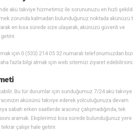
rinde akü takviye hizmetimiz ile sorununuzu en hızlı şekil
ötürmek zorunda kalmadan bulunduğunuz noktada akünüzü 
larak en kısa sürede size ulaşarak, akünüzü güvenli ve
getirir.
nmak için 0 (533) 214 05 32 numaralı telefonumuzdan biz
ha fazla bilgi almak için web sitemizi ziyaret edebilirsini
meti
kabilir. Bu tür durumlar için sunduğumuz 7/24 akü takviye
aracınızın aküsünü takviye ederek yolculuğunuza devam
eya sabah erken saatlerde aracınız çalışmadığında, tek
sını aramak. Ekiplerimiz kısa sürede bulunduğunuz yere
tekrar çalışır hale getirir.