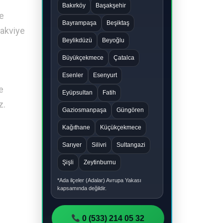
Bakırköy
Başakşehir
de
Bayrampaşa
Beşiktaş
takviye
Beylikdüzü
Beyoğlu
Büyükçekmece
Çatalca
Esenler
Esenyurt
e
Eyüpsultan
Fatih
z.
Gaziosmanpaşa
Güngören
Kağıthane
Küçükçekmece
Sarıyer
Silivri
Sultangazi
Şişli
Zeytinburnu
*Ada ilçeler (Adalar) Avrupa Yakası
kapsamında değildir.
0 (533) 214 05 32