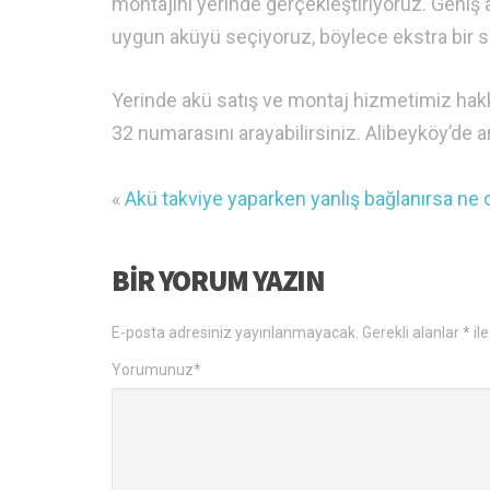
montajını yerinde gerçekleştiriyoruz. Geniş 
uygun aküyü seçiyoruz, böylece ekstra bir 
Yerinde akü satış ve montaj hizmetimiz hakk
32 numarasını arayabilirsiniz. Alibeyköy’de a
«
Akü takviye yaparken yanlış bağlanırsa ne 
BIR YORUM YAZIN
E-posta adresiniz yayınlanmayacak.
Gerekli alanlar
*
ile
Yorumunuz
*