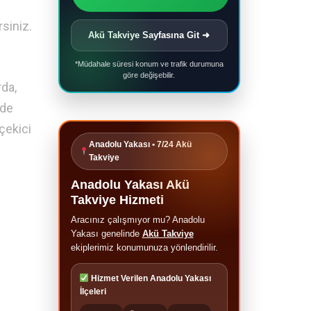
rsiniz.
Akü Takviye Sayfasına Git ➜
*Müdahale süresi konum ve trafik durumuna
göre değişebilir.
rda,
lde
çekici
Anadolu Yakası • 7/24 Akü
Takviye
Anadolu Yakası Akü
Takviye Hizmeti
Aracınız çalışmıyor mu? Anadolu
Yakası genelinde
Akü Takviye
ekiplerimiz konumunuza yönlendirilir.
Hizmet Verilen Anadolu Yakası
İlçeleri