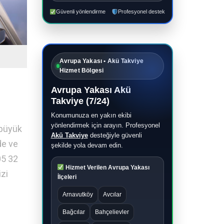
Güvenli yönlendirme
Profesyonel destek
Avrupa Yakası • Akü Takviye
Hizmet Bölgesi
Avrupa Yakası Akü
Takviye (7/24)
Konumunuza en yakın ekibi
yönlendirmek için arayın. Profesyonel
 büyük
Akü Takviye
desteğiyle güvenli
de ve
şekilde yola devam edin.
05 32
Hizmet Verilen Avrupa Yakası
zi
İlçeleri
Arnavutköy
Avcılar
Bağcılar
Bahçelievler