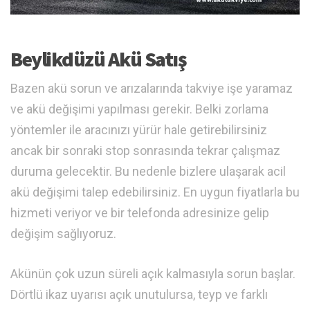
Beylikdüzü Akü Satış
Bazen akü sorun ve arızalarında takviye işe yaramaz
ve akü değişimi yapılması gerekir. Belki zorlama
yöntemler ile aracınızı yürür hale getirebilirsiniz
ancak bir sonraki stop sonrasında tekrar çalışmaz
duruma gelecektir. Bu nedenle bizlere ulaşarak acil
akü değişimi talep edebilirsiniz. En uygun fiyatlarla bu
hizmeti veriyor ve bir telefonda adresinize gelip
değişim sağlıyoruz.
Akünün çok uzun süreli açık kalmasıyla sorun başlar.
Dörtlü ikaz uyarısı açık unutulursa, teyp ve farklı