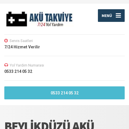
MENÜ
Servis Saatleri
7/24 Hizmet Verilir
Yol Yardım Numarası
0533 214 05 32
0533 214 05 32
BEYLIKDÜZÜ AKÜ