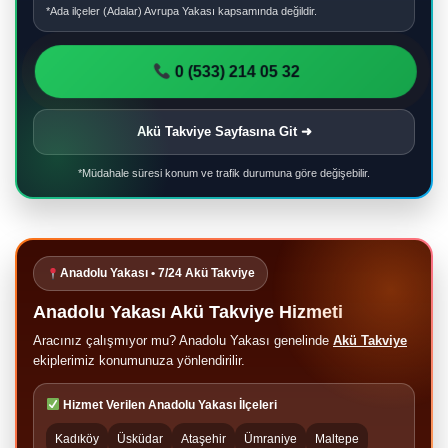
*Ada ilçeler (Adalar) Avrupa Yakası kapsamında değildir.
0 (533) 214 05 32
Akü Takviye Sayfasına Git ➜
*Müdahale süresi konum ve trafik durumuna göre değişebilir.
Anadolu Yakası • 7/24 Akü Takviye
Anadolu Yakası Akü Takviye Hizmeti
Aracınız çalışmıyor mu? Anadolu Yakası genelinde
Akü Takviye
ekiplerimiz konumunuza yönlendirilir.
Hizmet Verilen Anadolu Yakası İlçeleri
Kadıköy
Üsküdar
Ataşehir
Ümraniye
Maltepe