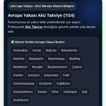
Avrupa Yakası • Akü Takviye Hizmet Bölgesi
Avrupa Yakası Akü Takviye (7/24)
Konumunuza en yakın ekibi yönlendirmek için arayın.
Profesyonel
Akü Takviye
desteğiyle güvenli şekilde yola devam
edin.
Hizmet Verilen Avrupa Yakası İlçeleri
Arnavutköy
Avcılar
Bağcılar
Bahçelievler
Bakırköy
Başakşehir
Bayrampaşa
Beşiktaş
Beylikdüzü
Beyoğlu
Büyükçekmece
Çatalca
Esenler
Esenyurt
Eyüpsultan
Fatih
Gaziosmanpaşa
Güngören
Kağıthane
Küçükçekmece
Sarıyer
Silivri
Sultangazi
Şişli
Zeytinburnu