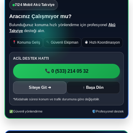
7/24 Mobil Akü Takviye
Aracınız Çalışmıyor mu?
Bulunduğunuz konuma hızlı yönlendirme için profesyonel
Akü
Takviye
desteği alın.
Konuma Geliş
Güvenli Ekipman
Hızlı Koordinasyon
ACİL DESTEK HATTI
0 (533) 214 05 32
Siteye Git ➜
↑ Başa Dön
*Müdahale süresi konum ve trafik durumuna göre değişebilir.
Güvenli yönlendirme
Profesyonel destek