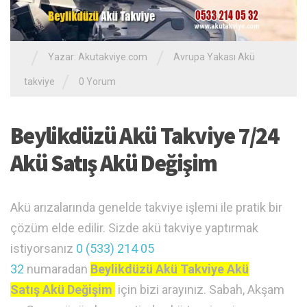
/
/
Yazar:
Akutakviye.com
Avrupa Yakası Akü
/
takviye
0 Yorum
Beylikdüzü Akü Takviye 7/24
Akü Satış Akü Değişim
Akü arızalarında genelde takviye işlemi ile pratik bir
çözüm elde edilir. Sizde akü takviye yaptırmak
istiyorsanız
0 (533) 214 05
32
numaradan
Beylikdüzü Akü Takviye Akü
Satış Akü Değişim
için bizi arayınız. Sabah, Akşam