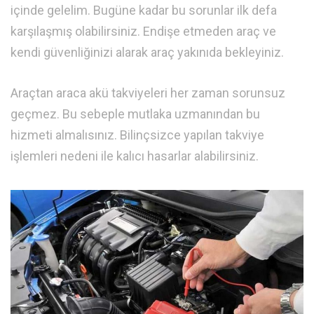
içinde gelelim. Bugüne kadar bu sorunlar ilk defa
karşılaşmış olabilirsiniz. Endişe etmeden araç ve
kendi güvenliğinizi alarak araç yakınıda bekleyiniz.
Araçtan araca akü takviyeleri her zaman sorunsuz
geçmez. Bu sebeple mutlaka uzmanından bu
hizmeti almalısınız. Bilinçsizce yapılan takviye
işlemleri nedeni ile kalıcı hasarlar alabilirsiniz.