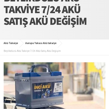
TAKVIYE 7/24 AKÜ
SATIŞ AKÜ DEĞIŞIM
Akü Takviye
Avrupa Yakası Akü takviye
Beylikdüzü Akü Takviye 7/24 Akü Satış Akü Değişim