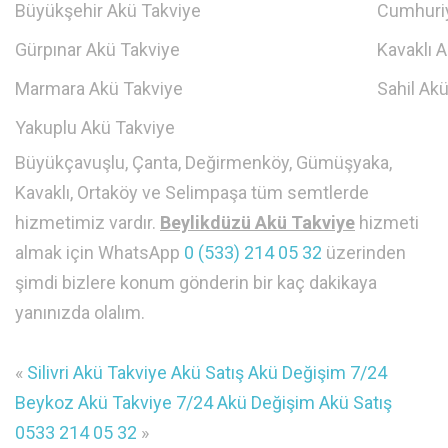
Büyükşehir Akü Takviye
Cumhuriy
Gürpınar Akü Takviye
Kavaklı 
Marmara Akü Takviye
Sahil Ak
Yakuplu Akü Takviye
Büyükçavuşlu, Çanta, Değirmenköy, Gümüşyaka,
Kavaklı, Ortaköy ve Selimpaşa tüm semtlerde
hizmetimiz vardır.
Beylikdüzü Akü Takviye
hizmeti
almak için WhatsApp
0 (533) 214 05 32
üzerinden
şimdi bizlere konum gönderin bir kaç dakikaya
yanınızda olalım.
«
Silivri Akü Takviye Akü Satış Akü Değişim 7/24
Beykoz Akü Takviye 7/24 Akü Değişim Akü Satış
0533 214 05 32
»