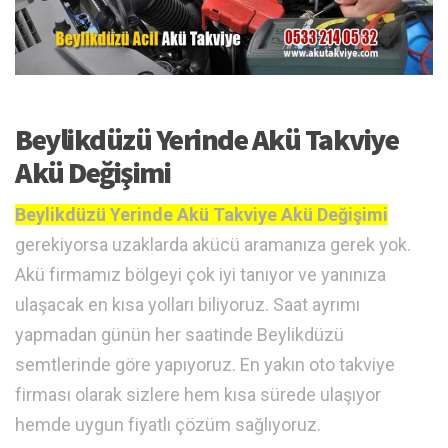
Beylikdüzü Yerinde Akü Takviye
Akü Değişimi
Beylikdüzü Yerinde Akü Takviye Akü Değişimi
gerekiyorsa uzaklarda akücü aramanıza gerek yok.
Akü firmamız bölgeyi çok iyi tanıyor ve yanınıza
ulaşacak en kısa yolları biliyoruz. Saat ayrımı
yapmadan günün her saatinde Beylikdüzü
semtlerinde göre yapıyoruz. En yakın oto takviye
firması olarak sizlere hem kısa sürede ulaşıyor
hemde uygun fiyatlı çözüm sağlıyoruz.