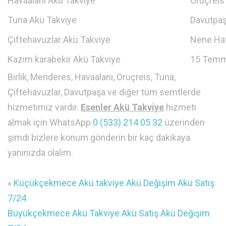
Havaalanı Akü Takviye
Oruçreis
Tuna Akü Takviye
Davutpaş
Çiftehavuzlar Akü Takviye
Nene Hat
Kazım karabekir Akü Takviye
15 Temm
Birlik, Menderes, Havaalanı, Oruçreis, Tuna,
Çiftehavuzlar, Davutpaşa ve diğer tüm semtlerde
hizmetimiz vardır.
Esenler Akü Takviye
hizmeti
almak için WhatsApp
0 (533) 214 05 32
üzerinden
şimdi bizlere konum gönderin bir kaç dakikaya
yanınızda olalım.
«
Küçükçekmece Akü takviye Akü Değişim Akü Satış
7/24
Büyükçekmece Akü Takviye Akü Satış Akü Değişim