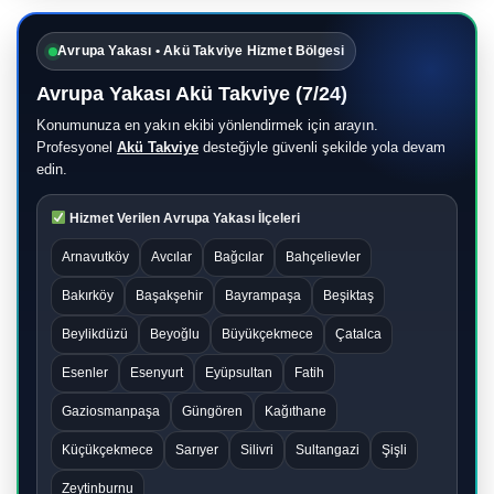
Avrupa Yakası • Akü Takviye Hizmet Bölgesi
Avrupa Yakası Akü Takviye (7/24)
Konumunuza en yakın ekibi yönlendirmek için arayın.
Profesyonel
Akü Takviye
desteğiyle güvenli şekilde yola devam
edin.
Hizmet Verilen Avrupa Yakası İlçeleri
Arnavutköy
Avcılar
Bağcılar
Bahçelievler
Bakırköy
Başakşehir
Bayrampaşa
Beşiktaş
Beylikdüzü
Beyoğlu
Büyükçekmece
Çatalca
Esenler
Esenyurt
Eyüpsultan
Fatih
Gaziosmanpaşa
Güngören
Kağıthane
Küçükçekmece
Sarıyer
Silivri
Sultangazi
Şişli
Zeytinburnu