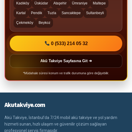
Kadıköy
Üsküdar
Ataşehir
Ümraniye
Maltepe
Kartal
Pendik
Tuzla
Sancaktepe
Sultanbeyli
Çekmeköy
Beykoz
0 (533) 214 05 32
Akü Takviye Sayfasına Git ➜
*Müdahale süresi konum ve trafik durumuna göre değişebilir.
Akutakviye.com
Akü Takviye, İstanbul’da 7/24 mobil akü takviye ve yol yardım
hizmeti sunan, hızlı ulaşım ve güvenilir çözüm sağlayan
profesyonel servis firmasıdır.