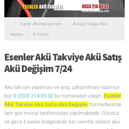
/
/
Yazar:
Akutakviye.com
Avrupa Yakası Akü
/
takviye
0 Yorum
Esenler Akü Takviye Akü Satış
Akü Değişim 7/24
Akü takviye yapılması ve araç çalıştırılması lazımsa
bizi
0 (533) 214 05 32
bu numaradan ulaşın.
Esenler
Akü Takviye Akü Satış Akü Değişim
hizmetlerinde
tam gün mesai tarafımızdan yapılmaktadır. Gündüz
ve gece Esenler bölgesinde her semtte sizlere akü