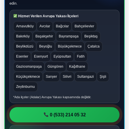
edin.
Hizmet Verilen Avrupa Yakası İlçeleri
Arnavutköy
Avcılar
Bağcılar
Bahçelievler
Bakırköy
Başakşehir
Bayrampaşa
Beşiktaş
Beylikdüzü
Beyoğlu
Büyükçekmece
Çatalca
Esenler
Esenyurt
Eyüpsultan
Fatih
Gaziosmanpaşa
Güngören
Kağıthane
Küçükçekmece
Sarıyer
Silivri
Sultangazi
Şişli
Zeytinburnu
*Ada ilçeler (Adalar) Avrupa Yakası kapsamında değildir.
0 (533) 214 05 32