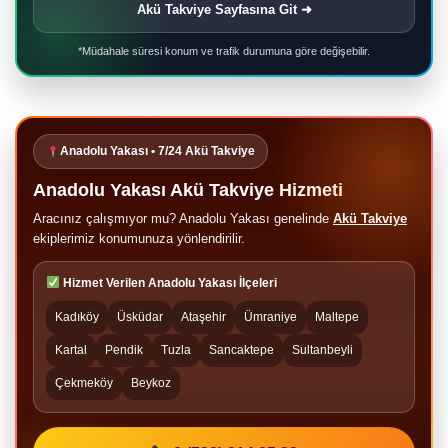
Akü Takviye Sayfasına Git ➜
*Müdahale süresi konum ve trafik durumuna göre değişebilir.
Anadolu Yakası • 7/24 Akü Takviye
Anadolu Yakası Akü Takviye Hizmeti
Aracınız çalışmıyor mu? Anadolu Yakası genelinde
Akü Takviye
ekiplerimiz konumunuza yönlendirilir.
Hizmet Verilen Anadolu Yakası İlçeleri
Kadıköy
Üsküdar
Ataşehir
Ümraniye
Maltepe
Kartal
Pendik
Tuzla
Sancaktepe
Sultanbeyli
Çekmeköy
Beykoz