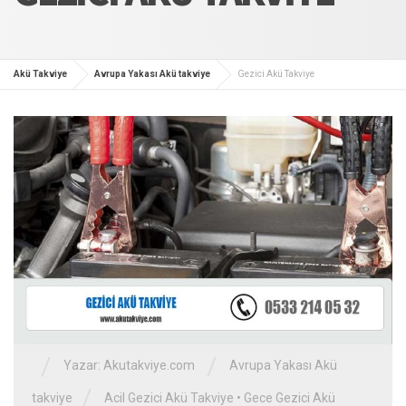
Akü Takviye
Avrupa Yakası Akü takviye
Gezici Akü Takviye
/
/
Yazar:
Akutakviye.com
Avrupa Yakası Akü
/
takviye
Acil Gezici Akü Takviye
•
Gece Gezici Akü