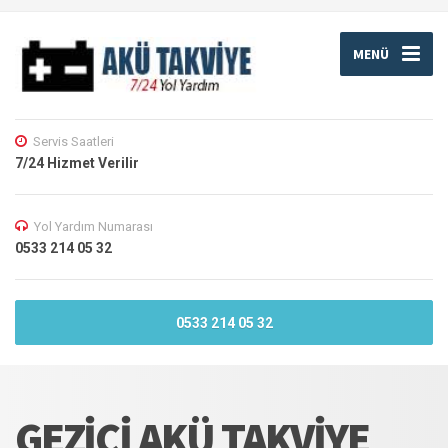
MENÜ
Servis Saatleri
7/24 Hizmet Verilir
Yol Yardım Numarası
0533 214 05 32
0533 214 05 32
GEZICI AKÜ TAKVIYE