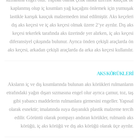
kaplanmış olup iç kısımları yağ kaçağını önlemek için yumuşak
lastikle karışık kauçuk malzemeden imal edilmiştir. Aks keçeleri
dış aks keçesi ve iç aks keçesi olmak üzere 2‘ye ayrılır. Dış aks
keçesi tekerlek tarafında aks üzerinde yer alırken, iç aks keçesi
diferansiyel çıkışında bulunur. Ayrıca önden çekişli araçlarda ön
aks keçesi, arkadan çekişli araçlarda da arka aks keçesi kullanılır.
AKS KÖRÜKLERİ
Aksların iç ve dış kısımlarında bulunan aks körükleri rulmanların
etrafındaki yağın dışarı sızmasına engel olur ayrıca çamur, toz, taş
gibi yabancı maddelerin rulmanlara girmesini engeller. Yapısal
olarak esnektir; imalatında ısıya dayanıklı plastik malzeme tercih
edilir. Görüntü olarak pompayı andıran körükler, rulmanlı aks
körüğü, iç aks körüğü ve dış aks körüğü olarak üçe ayrılır.