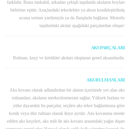
farklıdır. Buna mukabil, arkadan çekişli taşıtlarda aksların boyları
birbirine eşittir. Araçlardaki tekerlekler ya aksın konikleştirilmiş
ucuna somun yardımıyla ya da flanşlarla bağlanır. Motorlu
taşıtlardaki akslar aşağıdaki parçalardan oluşur:
AKS PARÇALARI
Rulman, keçe ve körükler aksları oluşturan genel aksamlardır.
AKS RULMANLARI
Aks kovanı olarak adlandırılan bir alanın içerisinde yer alan aks
rulmanları, aksların merkezlenmesini sağlar. Yüksek hızlara ve
yüke dayanıklı bu parçalar, seçilen aks teker bağlantısına göre
konik veya düz rulman olarak ikiye ayrılır. Aks kovanına monte
edilen aks keçeleri, aks mili ile aks kovanı arasındaki yağın dışarı
sızmasına engel olur. Yapısal olarak çelik halka üzerine kauçuk ile