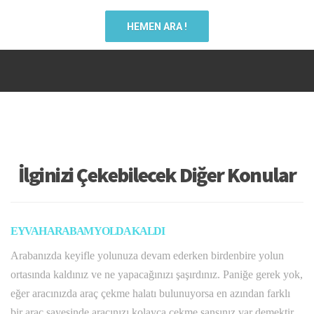
HEMEN ARA !
İlginizi Çekebilecek Diğer Konular
EYVAH ARABAM YOLDA KALDI
Arabanızda keyifle yolunuza devam ederken birdenbire yolun
ortasında kaldınız ve ne yapacağınızı şaşırdınız. Paniğe gerek yok,
eğer aracınızda araç çekme halatı bulunuyorsa en azından farklı
bir araç sayesinde aracınızı kolayca çekme şansınız var demektir.