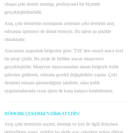
oluşan çeki demiri montajı, profesyonel bir biçimde
gerçekleştirilmelidir.
Araç çeki demirinin montajının ardından çeki demirini araç
ruhsatına işletmeyi de ihmal etmeyin. Bu işlem şu şekilde
olmaktadır:
Aracınızın uygunluk belgesine göre, TSE’den onaylı araca özel
bir proje çizilir. Bu proje ile birlikte aracın muayenesi
gerçekleştirilir. Muayene istasyonundan alınan belgeyle trafik
şubesine gidilerek, ruhsatta gerekli değişiklikler yapılır. Çeki
demirini ruhsata işletmediğiniz takdirde, olası trafik
uygulamalarında cezai işlem ile karşı karşıya kalabilirsiniz.
RÖMORK ÇEKERKEN DİKKAT EDİN!
Araç çeki demirinin seçimi, montajı ve izni ile ilgili detaylara
değindikten sonra, gelelim bu aletle araç çekerken nelere dikkat