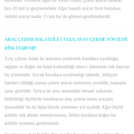
olmamalı. Frenlerle ilgili bir sorun yoksa, çeken aracın saatteki
hızı 20 km’yi geçmemelidir. Eğer hasarlı aracın freni bozuksa,
öndeki aracın saatte 15 km hız ile gitmesi gerekmektedir.
ARAÇ ÇEKME HALATI İLE UYGULANAN ÇEKME YÖNTEMİ
RİSK TAŞIR MI?
Araç çekme halatı ile aracınızı çektirmek kurallara uyulduğu,
sağlam ve doğru bir halat kullanıldığı sürece minimum risk taşıyan
bir yöntemdir. Ancak kurallara uyulmadığı taktirde, bilinçsiz
hareket edildiği zaman çeken aracın motorunu yorabilir, balatalar
zarar görebilir. Ayrıca iki araç arasındaki mesafe yukarıda
belirtildiği ölçülerde tutulmazsa araç çekme halatı araçlara
dolanabilir bu da daha büyük sorunlara yol açabilir. Eğer hiçbir
şekilde risk almak istemiyorsanız, bütün kurallara doğru bir
şekilde uymanız gerekmektir.