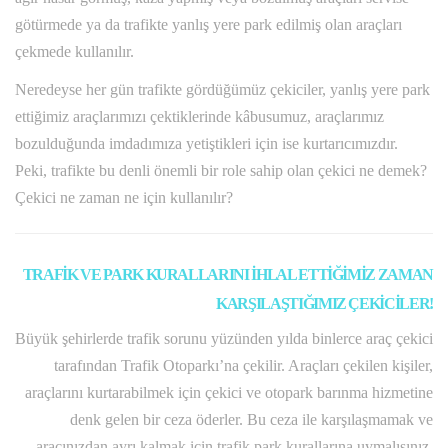
götürmede ya da trafikte yanlış yere park edilmiş olan araçları
çekmede kullanılır.
Neredeyse her gün trafikte gördüğümüz çekiciler, yanlış yere park
ettiğimiz araçlarımızı çektiklerinde kâbusumuz, araçlarımız
bozulduğunda imdadımıza yetiştikleri için ise kurtarıcımızdır.
Peki, trafikte bu denli önemli bir role sahip olan çekici ne demek?
Çekici ne zaman ne için kullanılır?
TRAFİK VE PARK KURALLARINI İHLAL ETTİĞİMİZ ZAMAN
KARŞILAŞTIĞIMIZ ÇEKİCİLER!
Büyük şehirlerde trafik sorunu yüzünden yılda binlerce araç çekici
tarafından Trafik Otoparkı’na çekilir. Araçları çekilen kişiler,
araçlarını kurtarabilmek için çekici ve otopark barınma hizmetine
denk gelen bir ceza öderler. Bu ceza ile karşılaşmamak ve
aracınızdan ayrı kalmak için trafik park kurallarına uymalısınız.