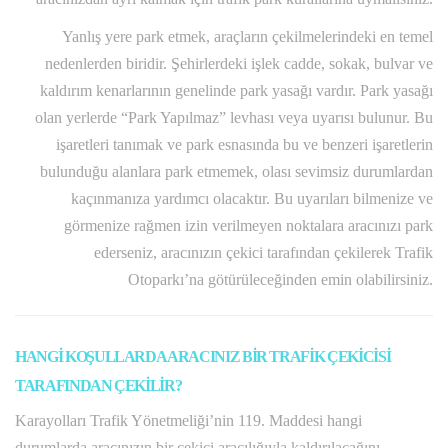
Yanlış yere park etmek, araçların çekilmelerindeki en temel
nedenlerden biridir. Şehirlerdeki işlek cadde, sokak, bulvar ve
kaldırım kenarlarının genelinde park yasağı vardır. Park yasağı
olan yerlerde “Park Yapılmaz” levhası veya uyarısı bulunur. Bu
işaretleri tanımak ve park esnasında bu ve benzeri işaretlerin
bulunduğu alanlara park etmemek, olası sevimsiz durumlardan
kaçınmanıza yardımcı olacaktır. Bu uyarıları bilmenize ve
görmenize rağmen izin verilmeyen noktalara aracınızı park
ederseniz, aracınızın çekici tarafından çekilerek Trafik
Otoparkı’na götürüleceğinden emin olabilirsiniz.
HANGİ KOŞULLARDA ARACINIZ BİR TRAFİK ÇEKİCİSİ
TARAFINDAN ÇEKİLİR?
Karayolları Trafik Yönetmeliği’nin 119. Maddesi hangi
durumlarda aracınızın bir çekici aracılığıyla kaldırılacağını