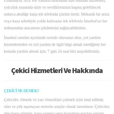
Unutmayın, Acil Yol Yardımı tarafından size sunulan hizmetleri,
yolculuk sırasında sizin ve sevdiklerinizin başına gelebilecek
onlarca aksiliğe karşı tek telefonla çözüm üretir. Mekanik bir arıza
veya kaza sebebiyle yolda kalırsanız tek telefonla İstanbul'un her
noktasından aracınızın çekilmesini sağlayabilirsiniz.
İstanbul sınırları içerisinde nerede olursanız olun, yol yardım
hizmetlerinden ve yol yardım ile ilgili bilgi almak istediğiniz her
konuda yardım almak için, 7 gün 24 saat bizi arayabilirsiniz.
Çekici Hizmetleri Ve Hakkında
ÇEKİCİ NE DEMEK?
Çekiciler, römork ve yarı römorkları çekmek içim imal edilmiş
olan ve yük taşımayan motorlu araçlar olarak tanımlanır. Çekiciler,
ağır hasar görmüş, kaza yapmış veya bozulmuş araçları servise