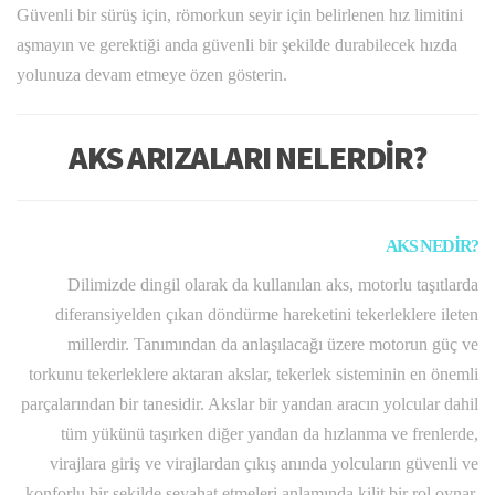
Güvenli bir sürüş için, römorkun seyir için belirlenen hız limitini
aşmayın ve gerektiği anda güvenli bir şekilde durabilecek hızda
yolunuza devam etmeye özen gösterin.
AKS ARIZALARI NELERDİR?
AKS NEDİR?
Dilimizde dingil olarak da kullanılan aks, motorlu taşıtlarda
diferansiyelden çıkan döndürme hareketini tekerleklere ileten
millerdir. Tanımından da anlaşılacağı üzere motorun güç ve
torkunu tekerleklere aktaran akslar, tekerlek sisteminin en önemli
parçalarından bir tanesidir. Akslar bir yandan aracın yolcular dahil
tüm yükünü taşırken diğer yandan da hızlanma ve frenlerde,
virajlara giriş ve virajlardan çıkış anında yolcuların güvenli ve
konforlu bir şekilde seyahat etmeleri anlamında kilit bir rol oynar.