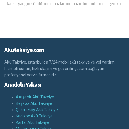
karşı, yangın söndürme cihazlarının hazır bulundurması gerekir.
Akutakviye.com
Akü Takviye, İstanbul’da 7/24 mobil akü takviye ve yol yardım
hizmeti sunan, hızlı ulaşım ve güvenilir çözüm sağlayan
profesyonel servis firmasıdır.
Anadolu Yakası
Ataşehir Akü Takviye
Beykoz Akü Takviye
Çekmeköy Akü Takviye
Kadıköy Akü Takviye
Kartal Akü Takviye
Maltepe Akü Takviye