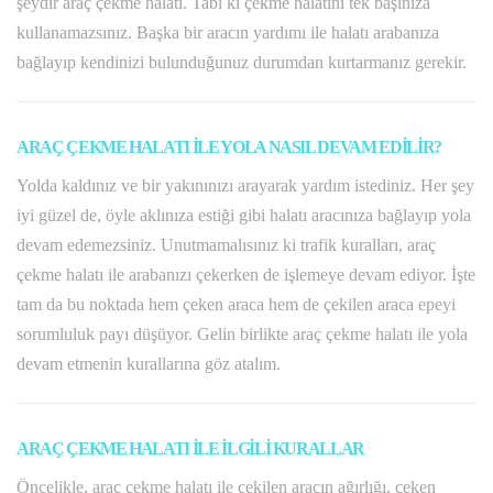
şeydir araç çekme halatı. Tabi ki çekme halatını tek başınıza
kullanamazsınız. Başka bir aracın yardımı ile halatı arabanıza
bağlayıp kendinizi bulunduğunuz durumdan kurtarmanız gerekir.
ARAÇ ÇEKME HALATI İLE YOLA NASIL DEVAM EDİLİR?
Yolda kaldınız ve bir yakınınızı arayarak yardım istediniz. Her şey
iyi güzel de, öyle aklınıza estiği gibi halatı aracınıza bağlayıp yola
devam edemezsiniz. Unutmamalısınız ki trafik kuralları, araç
çekme halatı ile arabanızı çekerken de işlemeye devam ediyor. İşte
tam da bu noktada hem çeken araca hem de çekilen araca epeyi
sorumluluk payı düşüyor. Gelin birlikte araç çekme halatı ile yola
devam etmenin kurallarına göz atalım.
ARAÇ ÇEKME HALATI İLE İLGİLİ KURALLAR
Öncelikle, araç çekme halatı ile çekilen aracın ağırlığı, çeken