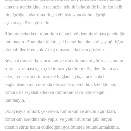
etmeniz gerektiğine. Aracınızla, teknik belgesinde belirtilen belli
bir ağırlığa kadar römork çekebilirsinizancak bu ağırlığı
aşmamaya özen gösterin.
Römork çekerken, römorkun dengeli yüklenmiş olması gerektiğini
unutmayın. Bununla birlikte, çeki demirine binen düşey ağırlığın
otomobillerde en çok 75 kg olmasına da özen gösterin.
Seyahat esnasında, aracınızın ve römorkunuzun yürür aksamının
sorunsuz olması için, çeki topuzuyla römork ölçüleri önem arz
eder; ayrıca römorkun soket bağlantısıyla, aracın soket
bağlantısının aynı normda olması da önemlidir. Özellikle boş
römork ile seyahat ederken römorkun savrulabileceğini
unutmayın.
Dolayısıyla römork çekerken, römorkun ve aracın ağırlıkları,
römorkun aerodinamik yapısı ve yolun durumu gibi birçok
etkenin sürüş hızını etkilediğini göz önünde bulundurmalısınız.