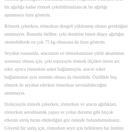
bir ağırlığa kadar römork çekebilirsinizancak bu ağırlığı
aşmamaya özen gösterin.
Römork çekerken, römorkun dengeli yüklenmiş olması gerektiğini
unutmayın. Bununla birlikte, çeki demirine binen düşey ağırlığın
otomobillerde en çok 75 kg olmasına da özen gösterin.
Seyahat esnasında, aracınızın ve römorkunuzun yürür aksamının
sorunsuz olması için, çeki topuzuyla römork ölçüleri önem arz
eder; ayrıca römorkun soket bağlantısıyla, aracın soket
bağlantısının aynı normda olması da önemlidir. Özellikle boş
römork ile seyahat ederken römorkun savrulabileceğini
unutmayın.
Dolayısıyla römork çekerken, römorkun ve aracın ağırlıkları,
römorkun aerodinamik yapısı ve yolun durumu gibi birçok
etkenin sürüş hızını etkilediğini göz önünde bulundurmalısınız.
Güvenli bir sürüş için, römorkun seyir için belirlenen hız limitini