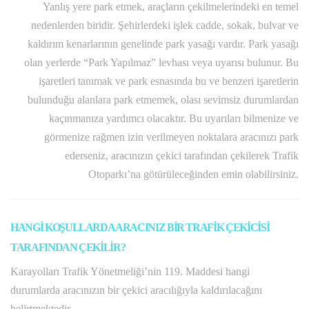
Yanlış yere park etmek, araçların çekilmelerindeki en temel
nedenlerden biridir. Şehirlerdeki işlek cadde, sokak, bulvar ve
kaldırım kenarlarının genelinde park yasağı vardır. Park yasağı
olan yerlerde “Park Yapılmaz” levhası veya uyarısı bulunur. Bu
işaretleri tanımak ve park esnasında bu ve benzeri işaretlerin
bulunduğu alanlara park etmemek, olası sevimsiz durumlardan
kaçınmanıza yardımcı olacaktır. Bu uyarıları bilmenize ve
görmenize rağmen izin verilmeyen noktalara aracınızı park
ederseniz, aracınızın çekici tarafından çekilerek Trafik
Otoparkı’na götürüleceğinden emin olabilirsiniz.
HANGİ KOŞULLARDA ARACINIZ BİR TRAFİK ÇEKİCİSİ
TARAFINDAN ÇEKİLİR?
Karayolları Trafik Yönetmeliği’nin 119. Maddesi hangi
durumlarda aracınızın bir çekici aracılığıyla kaldırılacağını
belirtmektedir.