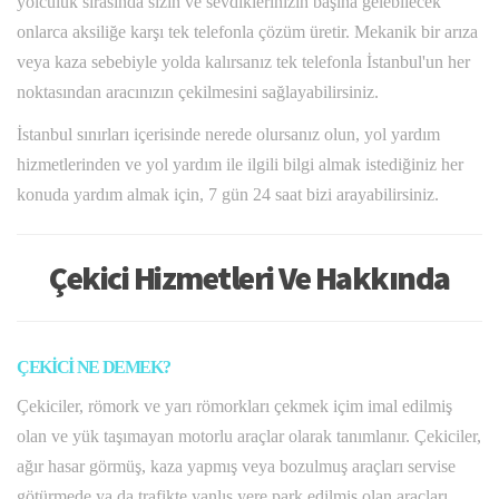
yolculuk sırasında sizin ve sevdiklerinizin başına gelebilecek
onlarca aksiliğe karşı tek telefonla çözüm üretir. Mekanik bir arıza
veya kaza sebebiyle yolda kalırsanız tek telefonla İstanbul'un her
noktasından aracınızın çekilmesini sağlayabilirsiniz.
İstanbul sınırları içerisinde nerede olursanız olun, yol yardım
hizmetlerinden ve yol yardım ile ilgili bilgi almak istediğiniz her
konuda yardım almak için, 7 gün 24 saat bizi arayabilirsiniz.
Çekici Hizmetleri Ve Hakkında
ÇEKİCİ NE DEMEK?
Çekiciler, römork ve yarı römorkları çekmek içim imal edilmiş
olan ve yük taşımayan motorlu araçlar olarak tanımlanır. Çekiciler,
ağır hasar görmüş, kaza yapmış veya bozulmuş araçları servise
götürmede ya da trafikte yanlış yere park edilmiş olan araçları