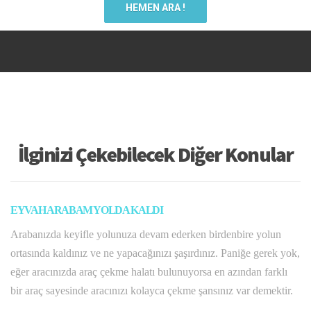
HEMEN ARA !
İlginizi Çekebilecek Diğer Konular
EYVAH ARABAM YOLDA KALDI
Arabanızda keyifle yolunuza devam ederken birdenbire yolun
ortasında kaldınız ve ne yapacağınızı şaşırdınız. Paniğe gerek yok,
eğer aracınızda araç çekme halatı bulunuyorsa en azından farklı
bir araç sayesinde aracınızı kolayca çekme şansınız var demektir.