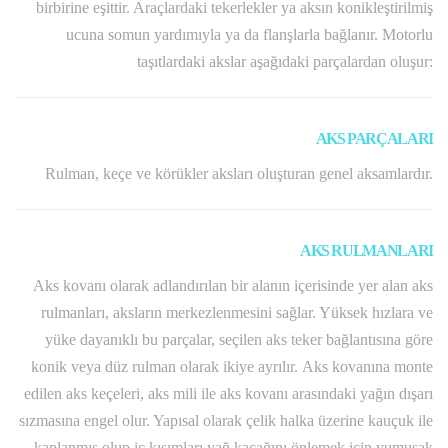
birbirine eşittir. Araçlardaki tekerlekler ya aksın konikleştirilmiş
ucuna somun yardımıyla ya da flanşlarla bağlanır. Motorlu
taşıtlardaki akslar aşağıdaki parçalardan oluşur:
AKS PARÇALARI
Rulman, keçe ve körükler aksları oluşturan genel aksamlardır.
AKS RULMANLARI
Aks kovanı olarak adlandırılan bir alanın içerisinde yer alan aks
rulmanları, aksların merkezlenmesini sağlar. Yüksek hızlara ve
yüke dayanıklı bu parçalar, seçilen aks teker bağlantısına göre
konik veya düz rulman olarak ikiye ayrılır. Aks kovanına monte
edilen aks keçeleri, aks mili ile aks kovanı arasındaki yağın dışarı
sızmasına engel olur. Yapısal olarak çelik halka üzerine kauçuk ile
kaplanmış olup iç kısımları yağ kaçağını önlemek için yumuşak