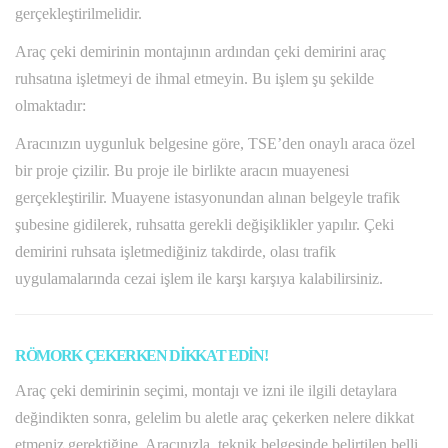
gerçekleştirilmelidir.
Araç çeki demirinin montajının ardından çeki demirini araç
ruhsatına işletmeyi de ihmal etmeyin. Bu işlem şu şekilde
olmaktadır:
Aracınızın uygunluk belgesine göre, TSE’den onaylı araca özel
bir proje çizilir. Bu proje ile birlikte aracın muayenesi
gerçekleştirilir. Muayene istasyonundan alınan belgeyle trafik
şubesine gidilerek, ruhsatta gerekli değişiklikler yapılır. Çeki
demirini ruhsata işletmediğiniz takdirde, olası trafik
uygulamalarında cezai işlem ile karşı karşıya kalabilirsiniz.
RÖMORK ÇEKERKEN DİKKAT EDİN!
Araç çeki demirinin seçimi, montajı ve izni ile ilgili detaylara
değindikten sonra, gelelim bu aletle araç çekerken nelere dikkat
etmeniz gerektiğine. Aracınızla, teknik belgesinde belirtilen belli