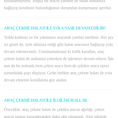
kullanamazsınız. Başka bir aracın yardımı ile halatı arabanıza
bağlayıp kendinizi bulunduğunuz durumdan kurtarmanız gerekir.
ARAÇ ÇEKME HALATI İLE YOLA NASIL DEVAM EDİLİR?
Yolda kaldınız ve bir yakınınızı arayarak yardım istediniz. Her şey
iyi güzel de, öyle aklınıza estiği gibi halatı aracınıza bağlayıp yola
devam edemezsiniz. Unutmamalısınız ki trafik kuralları, araç
çekme halatı ile arabanızı çekerken de işlemeye devam ediyor. İşte
tam da bu noktada hem çeken araca hem de çekilen araca epeyi
sorumluluk payı düşüyor. Gelin birlikte araç çekme halatı ile yola
devam etmenin kurallarına göz atalım.
ARAÇ ÇEKME HALATI İLE İLGİLİ KURALLAR
Öncelikle, araç çekme halatı ile çekilen aracın ağırlığı, çeken
aracın taşıma kapasitesinden daha ağır olmamalı. Aksi taktirde