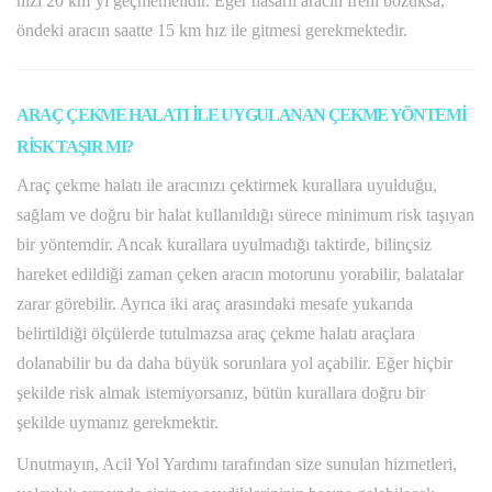
hızı 20 km’yi geçmemelidir. Eğer hasarlı aracın freni bozuksa,
öndeki aracın saatte 15 km hız ile gitmesi gerekmektedir.
ARAÇ ÇEKME HALATI İLE UYGULANAN ÇEKME YÖNTEMİ
RİSK TAŞIR MI?
Araç çekme halatı ile aracınızı çektirmek kurallara uyulduğu,
sağlam ve doğru bir halat kullanıldığı sürece minimum risk taşıyan
bir yöntemdir. Ancak kurallara uyulmadığı taktirde, bilinçsiz
hareket edildiği zaman çeken aracın motorunu yorabilir, balatalar
zarar görebilir. Ayrıca iki araç arasındaki mesafe yukarıda
belirtildiği ölçülerde tutulmazsa araç çekme halatı araçlara
dolanabilir bu da daha büyük sorunlara yol açabilir. Eğer hiçbir
şekilde risk almak istemiyorsanız, bütün kurallara doğru bir
şekilde uymanız gerekmektir.
Unutmayın, Acil Yol Yardımı tarafından size sunulan hizmetleri,