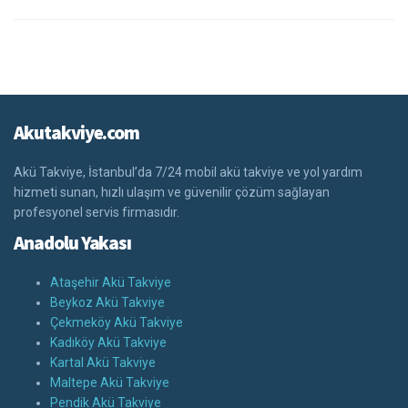
Akutakviye.com
Akü Takviye, İstanbul’da 7/24 mobil akü takviye ve yol yardım
hizmeti sunan, hızlı ulaşım ve güvenilir çözüm sağlayan
profesyonel servis firmasıdır.
Anadolu Yakası
Ataşehir Akü Takviye
Beykoz Akü Takviye
Çekmeköy Akü Takviye
Kadıköy Akü Takviye
Kartal Akü Takviye
Maltepe Akü Takviye
Pendik Akü Takviye