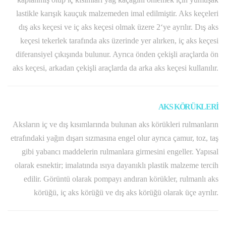
lastikle karışık kauçuk malzemeden imal edilmiştir. Aks keçeleri
dış aks keçesi ve iç aks keçesi olmak üzere 2‘ye ayrılır. Dış aks
keçesi tekerlek tarafında aks üzerinde yer alırken, iç aks keçesi
diferansiyel çıkışında bulunur. Ayrıca önden çekişli araçlarda ön
aks keçesi, arkadan çekişli araçlarda da arka aks keçesi kullanılır.
AKS KÖRÜKLERİ
Aksların iç ve dış kısımlarında bulunan aks körükleri rulmanların
etrafındaki yağın dışarı sızmasına engel olur ayrıca çamur, toz, taş
gibi yabancı maddelerin rulmanlara girmesini engeller. Yapısal
olarak esnektir; imalatında ısıya dayanıklı plastik malzeme tercih
edilir. Görüntü olarak pompayı andıran körükler, rulmanlı aks
körüğü, iç aks körüğü ve dış aks körüğü olarak üçe ayrılır.