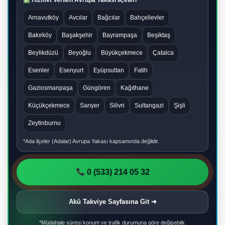
Hizmet Verilen Avrupa Yakası İlçeleri
Arnavutköy
Avcılar
Bağcılar
Bahçelievler
Bakırköy
Başakşehir
Bayrampaşa
Beşiktaş
Beylikdüzü
Beyoğlu
Büyükçekmece
Çatalca
Esenler
Esenyurt
Eyüpsultan
Fatih
Gaziosmanpaşa
Güngören
Kağıthane
Küçükçekmece
Sarıyer
Silivri
Sultangazi
Şişli
Zeytinburnu
*Ada ilçeler (Adalar) Avrupa Yakası kapsamında değildir.
0 (533) 214 05 32
Akü Takviye Sayfasına Git ➜
*Müdahale süresi konum ve trafik durumuna göre değişebilir.