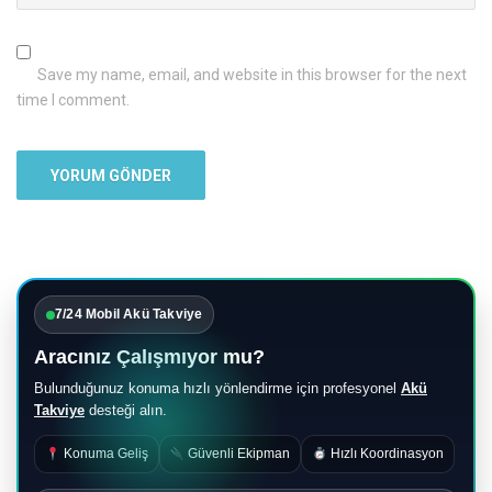
Save my name, email, and website in this browser for the next
time I comment.
7/24 Mobil Akü Takviye
Aracınız Çalışmıyor mu?
Bulunduğunuz konuma hızlı yönlendirme için profesyonel
Akü
Takviye
desteği alın.
Konuma Geliş
Güvenli Ekipman
Hızlı Koordinasyon