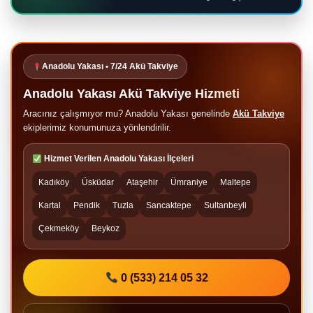
Anadolu Yakası • 7/24 Akü Takviye
Anadolu Yakası Akü Takviye Hizmeti
Aracınız çalışmıyor mu? Anadolu Yakası genelinde
Akü Takviye
ekiplerimiz konumunuza yönlendirilir.
Hizmet Verilen Anadolu Yakası İlçeleri
Kadıköy
Üsküdar
Ataşehir
Ümraniye
Maltepe
Kartal
Pendik
Tuzla
Sancaktepe
Sultanbeyli
Çekmeköy
Beykoz
0 (533) 214 05 32