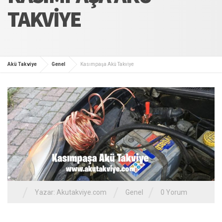
TAKVIYE
Akü Takviye
Genel
Kasımpaşa Akü Takviye
/
/
/
Yazar:
Akutakviye.com
Genel
0 Yorum