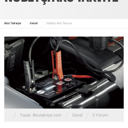
Akü Takviye
Genel
Nöbetçi Akü Takviye
/
/
/
Yazar:
Akutakviye.com
Genel
0 Yorum