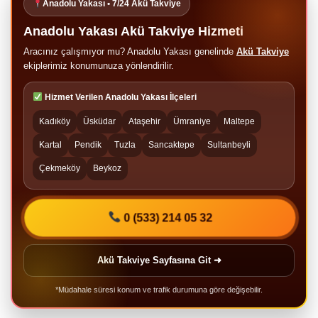
Anadolu Yakası • 7/24 Akü Takviye
Anadolu Yakası Akü Takviye Hizmeti
Aracınız çalışmıyor mu? Anadolu Yakası genelinde
Akü Takviye
ekiplerimiz konumunuza yönlendirilir.
Hizmet Verilen Anadolu Yakası İlçeleri
Kadıköy
Üsküdar
Ataşehir
Ümraniye
Maltepe
Kartal
Pendik
Tuzla
Sancaktepe
Sultanbeyli
Çekmeköy
Beykoz
0 (533) 214 05 32
Akü Takviye Sayfasına Git ➜
*Müdahale süresi konum ve trafik durumuna göre değişebilir.