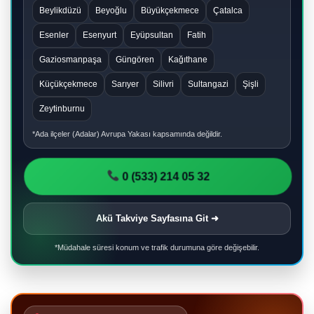
Beylikdüzü
Beyoğlu
Büyükçekmece
Çatalca
Esenler
Esenyurt
Eyüpsultan
Fatih
Gaziosmanpaşa
Güngören
Kağıthane
Küçükçekmece
Sarıyer
Silivri
Sultangazi
Şişli
Zeytinburnu
*Ada ilçeler (Adalar) Avrupa Yakası kapsamında değildir.
0 (533) 214 05 32
Akü Takviye Sayfasına Git ➜
*Müdahale süresi konum ve trafik durumuna göre değişebilir.