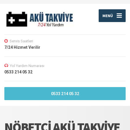
MENÜ
Servis Saatleri
7/24 Hizmet Verilir
Yol Yardım Numarası
0533 214 05 32
0533 214 05 32
NÖBETÇI AKÜ TAKVIYE