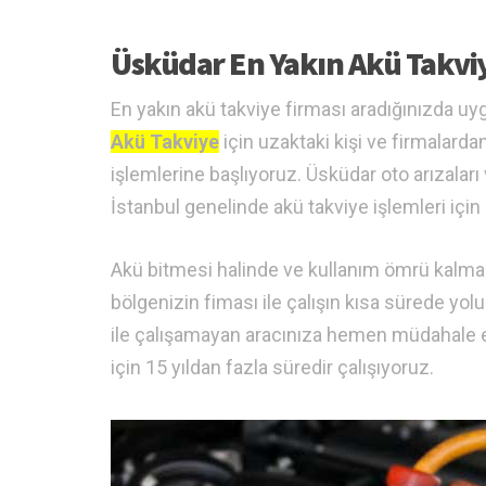
Üsküdar En Yakın Akü Takvi
En yakın akü takviye firması aradığınızda uyg
Akü Takviye
için uzaktaki kişi ve firmalar
işlemlerine başlıyoruz. Üsküdar oto arızaları
İstanbul genelinde akü takviye işlemleri için 
Akü bitmesi halinde ve kullanım ömrü kalma
bölgenizin fiması ile çalışın kısa sürede yo
ile çalışamayan aracınıza hemen müdahale edi
için 15 yıldan fazla süredir çalışıyoruz.