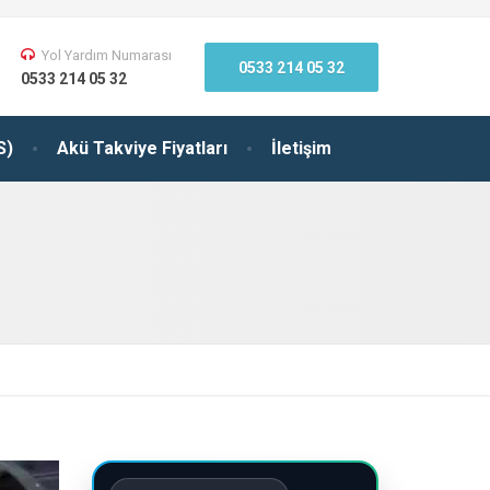
Yol Yardım Numarası
0533 214 05 32
0533 214 05 32
S)
Akü Takviye Fiyatları
İletişim