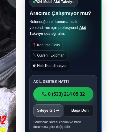
7/24 Mobil Akü Takviye
Aracınız Çalışmıyor mu?
Bulunduğunuz konuma hızlı
yönlendirme için profesyonel
Akü
Takviye
desteği alın.
Konuma Geliş
Güvenli Ekipman
Hızlı Koordinasyon
ACİL DESTEK HATTI
0 (533) 214 05 32
Siteye Git ➜
↑ Başa Dön
*Müdahale süresi konum ve trafik
durumuna göre değişebilir.