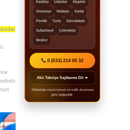
Kadıköy
Üsküdar
Ataşehir
Ümraniye
Maltepe
Kartal
Pendik
Tuzla
Sancaktepe
sküdar
Sultanbeyli
Çekmeköy
Beykoz
z.
0 (533) 214 05 32
rine
Akü Takviye Sayfasına Git ➜
 sebebi
meti
*Müdahale süresi konum ve trafik durumuna
göre değişebilir.