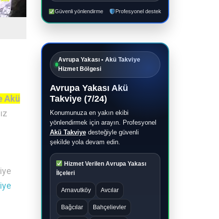
Güvenli yönlendirme
Profesyonel destek
Avrupa Yakası • Akü Takviye
Hizmet Bölgesi
Avrupa Yakası Akü
e Akü
Takviye (7/24)
ız
Konumunuza en yakın ekibi
yönlendirmek için arayın. Profesyonel
Akü Takviye
desteğiyle güvenli
şekilde yola devam edin.
Hizmet Verilen Avrupa Yakası
iye
İlçeleri
iye
Arnavutköy
Avcılar
Bağcılar
Bahçelievler