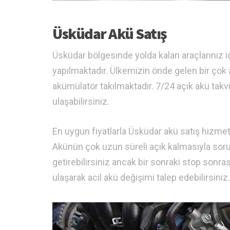
Üsküdar Akü Satış
Üsküdar bölgesinde yolda kalan araçlarınız
yapılmaktadır. Ülkemizin önde gelen bir çok 
akümülatör takılmaktadır. 7/24 açık akü takv
ulaşabilirsiniz.
En uygun fiyatlarla Üsküdar akü satış hizmeti
Akünün çok uzun süreli açık kalmasıyla sorun
getirebilirsiniz ancak bir sonraki stop sonra
ulaşarak acil akü değişimi talep edebilirsiniz.