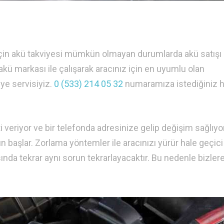
 için akü takviyesi mümkün olmayan durumlarda akü satışı
akü markası ile çalışarak aracınız için en uyumlu olan
iye servisiyiz.
0 (533) 214 05 32
numaramıza istediğiniz h
 veriyor ve bir telefonda adresinize gelip değişim sağlıyo
 başlar. Zorlama yöntemler ile aracınızı yürür hale geçici
sında tekrar aynı sorun tekrarlayacaktır. Bu nedenle bizler