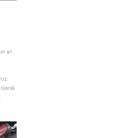
er an
ruz.
 olarak
e