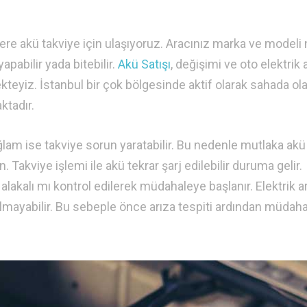
e akü takviye için ulaşıyoruz. Aracınız marka ve modeli 
apabilir yada bitebilir.
Akü Satışı
, değişimi ve oto elektrik 
kteyiz. İstanbul bir çok bölgesinde aktif olarak sahada ol
ktadır.
am ise takviye sorun yaratabilir. Bu nedenle mutlaka akü
akviye işlemi ile akü tekrar şarj edilebilir duruma gelir.
alakalı mı kontrol edilerek müdahaleye başlanır. Elektrik a
lmayabilir. Bu sebeple önce arıza tespiti ardından müdah