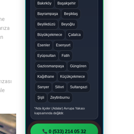
Bakırköy
Başakşehir
Bayrampaşa
Beşiktaş
ne
Beylikdüzü
Beyoğlu
arıza
Büyükçekmece
Çatalca
an
Esenler
Esenyurt
Eyüpsultan
Fatih
Gaziosmanpaşa
Güngören
Kağıthane
Küçükçekmece
rızası
Sarıyer
Silivri
Sultangazi
ale
Şişli
Zeytinburnu
*Ada ilçeler (Adalar) Avrupa Yakası
kapsamında değildir.
0 (533) 214 05 32