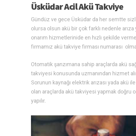
Üsküdar Acil Akü Takviye
Gündüz ve gece Üsküdar da her semtte sizler
olursa olsun akü bir çok farklı nedenle arıza y
onarım hizmetlerinide en hızlı şekilde verme
firmamız akü takviye firması numarası olma
Otomatik şanzımana sahip araçlarda akü sağl
takviyesi konusunda uzmanından hizmet alın. T
Sorunun kaynağı elektrik arızası yada akü ile 
olan araçlarda akü takviyesi yapmak doğru o
yapılır.