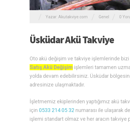
/
/
/
Yazar:
Akutakviye.com
Genel
0 Yo
Üsküdar Akü Takviye
Oto akü değişim ve takviye işlemlerinde biz
Satış Akü Değişim
işlemleri tamamen uzman b
yolda devam edebilirsiniz. Üsküdar bölgesind
adresinize ulaşmaktadır.
İşletmemiz ekiplerinden yaptığımız akü takv
için
0533 214 05 32
numarası ile ulaşarak de
işlemi standart olmaz ve her aracın takviye pr