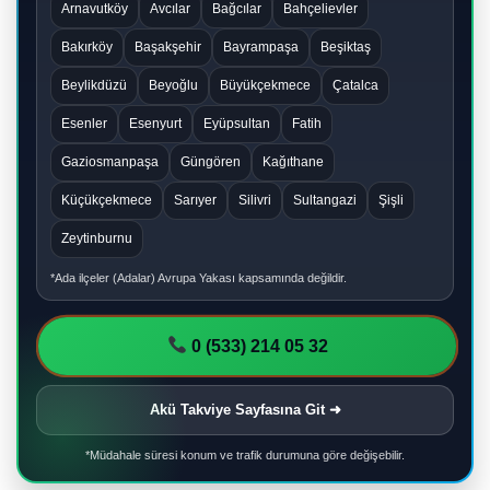
Arnavutköy
Avcılar
Bağcılar
Bahçelievler
Bakırköy
Başakşehir
Bayrampaşa
Beşiktaş
Beylikdüzü
Beyoğlu
Büyükçekmece
Çatalca
Esenler
Esenyurt
Eyüpsultan
Fatih
Gaziosmanpaşa
Güngören
Kağıthane
Küçükçekmece
Sarıyer
Silivri
Sultangazi
Şişli
Zeytinburnu
*Ada ilçeler (Adalar) Avrupa Yakası kapsamında değildir.
0 (533) 214 05 32
Akü Takviye Sayfasına Git ➜
*Müdahale süresi konum ve trafik durumuna göre değişebilir.