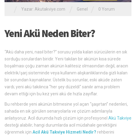
/
/
/
Yazar:
Akutakviye.com
Genel
0 Yorum
Yeni Akü Neden Biter?
“Akü daha yeni, nasıl biter?” sorusu yolda kalan sürücülerin en sık
sorduğu sorulardan biridir. Yeni takılan bir akünün kısa sürede
boşalması çoğu zaman akünün kalitesiz olmasından değil, aracın
elektrik/şarj sisteminde veya kullanım alışkanlıklarında gizli kalan
bir sorundan kaynaklanır. Üstelik bu sorunlar, eski aküde zaten
vardı; yeni akü takılınca “her şey düzeldi” sanılır ama problem
devam ettiği için bu kez yeni akü de hızla zayıflar.
Bu rehberde yeni akünün bitmesine yol açan “şaşırtan” nedenleri,
sahada en sık görülen senaryolarla ve çözüm adımlarıyla
anlatıyoruz. Acil durumda hızlı çözüm için profesyonel
Akü Takviye
desteği alabilir; hangi durumlarda acil müdahale gerektiğini
öğrenmek için
Acil Akü Takviye Hizmeti Nedir?
rehberini