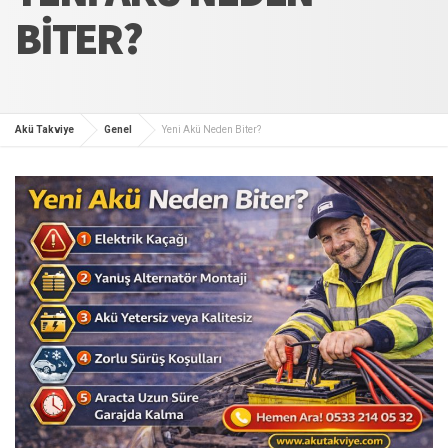
BITER?
Akü Takviye
Genel
Yeni Akü Neden Biter?