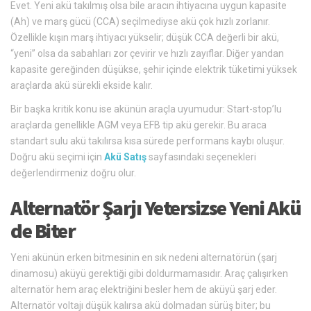
Evet. Yeni akü takılmış olsa bile aracın ihtiyacına uygun kapasite
(Ah) ve marş gücü (CCA) seçilmediyse akü çok hızlı zorlanır.
Özellikle kışın marş ihtiyacı yükselir; düşük CCA değerli bir akü,
“yeni” olsa da sabahları zor çevirir ve hızlı zayıflar. Diğer yandan
kapasite gereğinden düşükse, şehir içinde elektrik tüketimi yüksek
araçlarda akü sürekli ekside kalır.
Bir başka kritik konu ise akünün araçla uyumudur: Start-stop’lu
araçlarda genellikle AGM veya EFB tip akü gerekir. Bu araca
standart sulu akü takılırsa kısa sürede performans kaybı oluşur.
Doğru akü seçimi için
Akü Satış
sayfasındaki seçenekleri
değerlendirmeniz doğru olur.
Alternatör Şarjı Yetersizse Yeni Akü
de Biter
Yeni akünün erken bitmesinin en sık nedeni alternatörün (şarj
dinamosu) aküyü gerektiği gibi doldurmamasıdır. Araç çalışırken
alternatör hem araç elektriğini besler hem de aküyü şarj eder.
Alternatör voltajı düşük kalırsa akü dolmadan sürüş biter; bu