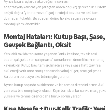
Ayrıca bazı araçlarda akü değişimi sonrası
adaptasyon/kalibrasyon (araçtan araca değişir) gerekebilir. Sistem
aküyü doğru “yönetemezse” şarj stratejisi bozulur ve akü tam
dolmadan tüketilir. Bu yüzden doğru tip akü seçimi ve uygun
montaj işlemi önemlidir.
Montaj Hataları: Kutup Başı, Şase,
Gevşek Bağlantı, Oksit
Yeni akü takıldıktan sonra yaşanan “anlık kesilme, tek tık sesi,
bazen çalışıp bazen çalışmama” sorunlarının önemli kısmı montaj
kaynaklıdır. Kutup başı tam sıkılmadıysa veya şase hattı zayıfsa
akü enerji verir ama marş esnasında voltaj düşer; araç çalışmaz.
Bu durum sürücüye akü bitmiş gibi görünür.
Ayrıca kutup başında oksitlenme ve kir, temas direncini artırır. Akü
yeni olsa bile enerji kaybı oluşur. Kışın bu risk artar çünkü marş yükü
yükselir ve temas direnci daha büyük sorun yaratır.
Kısa Mesafe + Dur-Kalk Trafik: Yeni