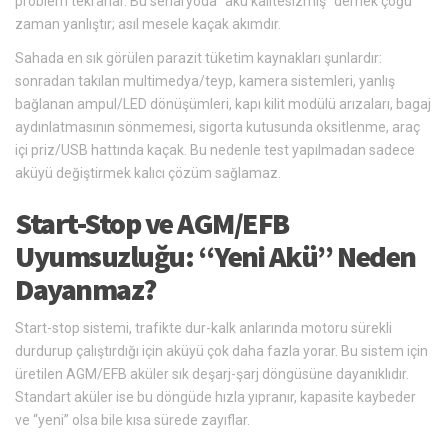
problem tekrarlar. Bu senaryoda “akü kalitesizmiş” demek çoğu
zaman yanlıştır; asıl mesele kaçak akımdır.
Sahada en sık görülen parazit tüketim kaynakları şunlardır:
sonradan takılan multimedya/teyp, kamera sistemleri, yanlış
bağlanan ampul/LED dönüşümleri, kapı kilit modülü arızaları, bagaj
aydınlatmasının sönmemesi, sigorta kutusunda oksitlenme, araç
içi priz/USB hattında kaçak. Bu nedenle test yapılmadan sadece
aküyü değiştirmek kalıcı çözüm sağlamaz.
Start-Stop ve AGM/EFB
Uyumsuzluğu: “Yeni Akü” Neden
Dayanmaz?
Start-stop sistemi, trafikte dur-kalk anlarında motoru sürekli
durdurup çalıştırdığı için aküyü çok daha fazla yorar. Bu sistem için
üretilen AGM/EFB aküler sık deşarj-şarj döngüsüne dayanıklıdır.
Standart aküler ise bu döngüde hızla yıpranır, kapasite kaybeder
ve “yeni” olsa bile kısa sürede zayıflar.