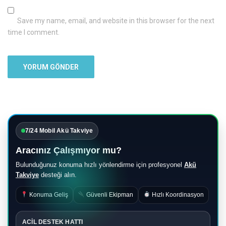
Save my name, email, and website in this browser for the next
time I comment.
7/24 Mobil Akü Takviye
Aracınız Çalışmıyor mu?
Bulunduğunuz konuma hızlı yönlendirme için profesyonel
Akü
Takviye
desteği alın.
Konuma Geliş
Güvenli Ekipman
Hızlı Koordinasyon
ACİL DESTEK HATTI