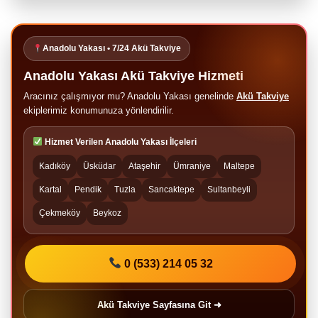
Anadolu Yakası • 7/24 Akü Takviye
Anadolu Yakası Akü Takviye Hizmeti
Aracınız çalışmıyor mu? Anadolu Yakası genelinde
Akü Takviye
ekiplerimiz konumunuza yönlendirilir.
Hizmet Verilen Anadolu Yakası İlçeleri
Kadıköy
Üsküdar
Ataşehir
Ümraniye
Maltepe
Kartal
Pendik
Tuzla
Sancaktepe
Sultanbeyli
Çekmeköy
Beykoz
0 (533) 214 05 32
Akü Takviye Sayfasına Git ➜