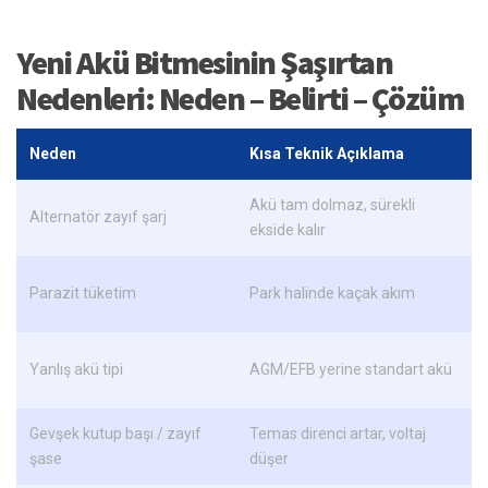
Yeni Akü Bitmesinin Şaşırtan
Nedenleri: Neden – Belirti – Çözüm
Neden
Kısa Teknik Açıklama
B
Akü tam dolmaz, sürekli
Alternatör zayıf şarj
ekside kalır
Parazit tüketim
Park halinde kaçak akım
S
Yanlış akü tipi
AGM/EFB yerine standart akü
Gevşek kutup başı / zayıf
Temas direnci artar, voltaj
şase
düşer