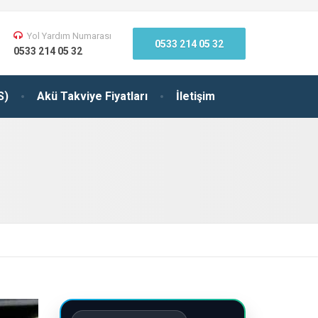
Yol Yardım Numarası
0533 214 05 32
0533 214 05 32
S)
Akü Takviye Fiyatları
İletişim