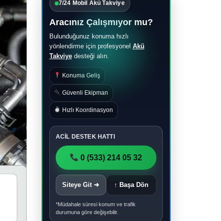
7/24 Mobil Akü Takviye
Aracınız Çalışmıyor mu?
Bulunduğunuz konuma hızlı
yönlendirme için profesyonel
Akü
Takviye
desteği alın.
Konuma Geliş
Güvenli Ekipman
Hızlı Koordinasyon
ACİL DESTEK HATTI
0 (533) 214 05 32
Siteye Git ➜
↑ Başa Dön
*Müdahale süresi konum ve trafik
durumuna göre değişebilir.