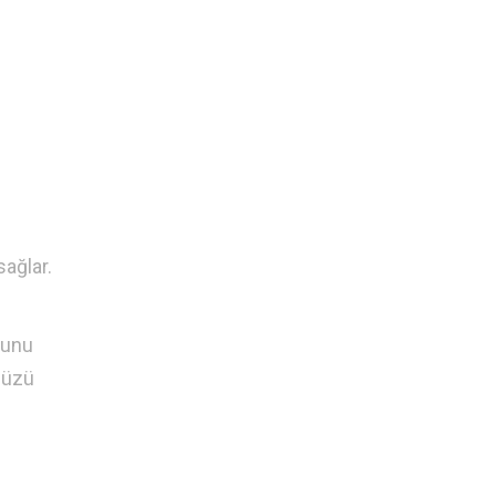
sağlar.
munu
ünüzü