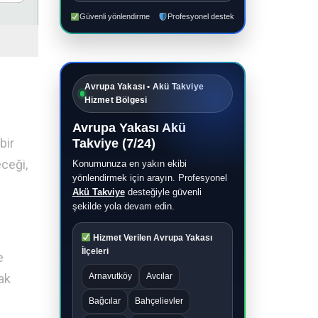
Güvenli yönlendirme
Profesyonel destek
Avrupa Yakası • Akü Takviye
Hizmet Bölgesi
Avrupa Yakası Akü
bir
Takviye (7/24)
ceği,
Konumunuza en yakın ekibi
yönlendirmek için arayın. Profesyonel
Akü Takviye
desteğiyle güvenli
şekilde yola devam edin.
Hizmet Verilen Avrupa Yakası
İlçeleri
e
Arnavutköy
Avcılar
ak
Bağcılar
Bahçelievler