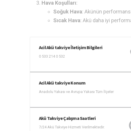
Hava Koşulları
:
Soğuk Hava
: Akünün performansın
Sıcak Hava
: Akü daha iyi perform
Acil Akü takviye İletişim Bilgileri
0 533 214 0 532
Acil Akü takviye Konum
Anadolu Yakası ve Avrupa Yakası Tüm İlçeler
Akü Takviye Çalışma Saatleri
7/24 Akü Takviye Hizmeti Verilmektedir.