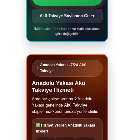
Akü Takviye Sayfasına Git ➜
*Müdahale süresi konum ve trafik durumuna
göre değişebilir.
Anadolu Yakası • 7/24 Akü
Takviye
Anadolu Yakası Akü
Takviye Hizmeti
Aracınız çalışmıyor mu? Anadolu
Yakası genelinde
Akü Takviye
ekiplerimiz konumunuza yönlendirilir.
Hizmet Verilen Anadolu Yakası
İlçeleri