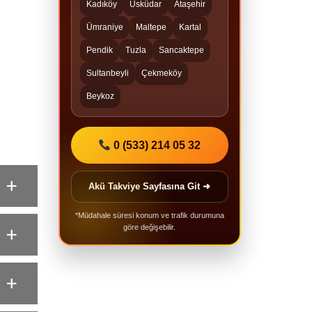
Kadıköy
Üsküdar
Ataşehir
Ümraniye
Maltepe
Kartal
Pendik
Tuzla
Sancaktepe
Sultanbeyli
Çekmeköy
Beykoz
0 (533) 214 05 32
Akü Takviye Sayfasına Git ➜
*Müdahale süresi konum ve trafik durumuna
göre değişebilir.