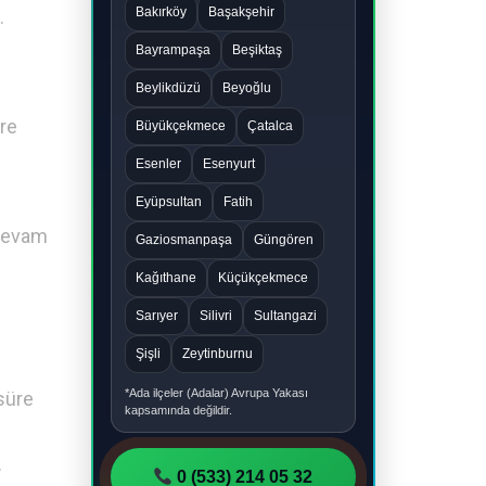
Bakırköy
Başakşehir
.
Bayrampaşa
Beşiktaş
Beylikdüzü
Beyoğlu
ere
Büyükçekmece
Çatalca
Esenler
Esenyurt
Eyüpsultan
Fatih
 devam
Gaziosmanpaşa
Güngören
Kağıthane
Küçükçekmece
Sarıyer
Silivri
Sultangazi
Şişli
Zeytinburnu
*Ada ilçeler (Adalar) Avrupa Yakası
süre
kapsamında değildir.
.
0 (533) 214 05 32