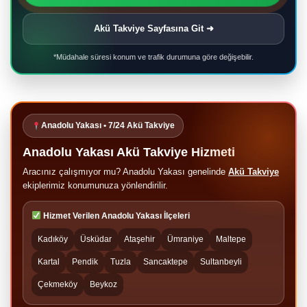
Akü Takviye Sayfasına Git ➜
*Müdahale süresi konum ve trafik durumuna göre değişebilir.
Anadolu Yakası • 7/24 Akü Takviye
Anadolu Yakası Akü Takviye Hizmeti
Aracınız çalışmıyor mu? Anadolu Yakası genelinde
Akü Takviye
ekiplerimiz konumunuza yönlendirilir.
Hizmet Verilen Anadolu Yakası İlçeleri
Kadıköy
Üsküdar
Ataşehir
Ümraniye
Maltepe
Kartal
Pendik
Tuzla
Sancaktepe
Sultanbeyli
Çekmeköy
Beykoz