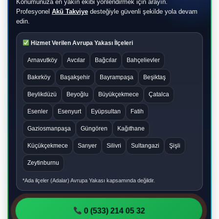
Konumunuza en yakın ekibi yönlendirmek için arayın.
Profesyonel
Akü Takviye
desteğiyle güvenli şekilde yola devam
edin.
Hizmet Verilen Avrupa Yakası İlçeleri
Arnavutköy
Avcılar
Bağcılar
Bahçelievler
Bakırköy
Başakşehir
Bayrampaşa
Beşiktaş
Beylikdüzü
Beyoğlu
Büyükçekmece
Çatalca
Esenler
Esenyurt
Eyüpsultan
Fatih
Gaziosmanpaşa
Güngören
Kağıthane
Küçükçekmece
Sarıyer
Silivri
Sultangazi
Şişli
Zeytinburnu
*Ada ilçeler (Adalar) Avrupa Yakası kapsamında değildir.
0 (533) 214 05 32