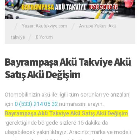
/
/
Yazar:
Akutakviye.com
Avrupa Yakası Akü
/
takviye
0 Yorum
Bayrampaşa Akü Takviye Akü
Satış Akü Değişim
Otomobilinizin akü ile ilgili tüm sorunları ve arızaları
için
0 (533) 214 05 32
numarasını arayın.
Bayrampaşa Akü Takviye Akü Satış Akü Değişim
gerektiğinde bölgede sizlere 15 dakika da
ulaşabilecek yakınlıktayız. Aracınız marka ve modeli