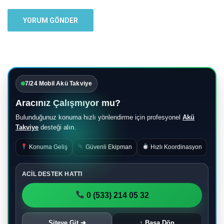
7/24 Mobil Akü Takviye
Aracınız Çalışmıyor mu?
Bulunduğunuz konuma hızlı yönlendirme için profesyonel
Akü
Takviye
desteği alın.
Konuma Geliş
Güvenli Ekipman
Hızlı Koordinasyon
ACİL DESTEK HATTI
0 (533) 214 05 32
Siteye Git ➜
↑ Başa Dön