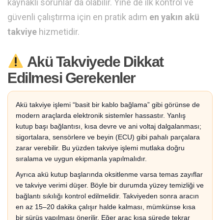
kaynaklı sorunlar da olabilir. Yine de ilk kontrol ve
güvenli çalıştırma için en pratik adım
en yakın akü
takviye
hizmetidir.
Akü Takviyede Dikkat
Edilmesi Gerekenler
Akü takviye işlemi “basit bir kablo bağlama” gibi görünse de
modern araçlarda elektronik sistemler hassastır. Yanlış
kutup başı bağlantısı, kısa devre ve ani voltaj dalgalanması;
sigortalara, sensörlere ve beyin (ECU) gibi pahalı parçalara
zarar verebilir. Bu yüzden takviye işlemi mutlaka doğru
sıralama ve uygun ekipmanla yapılmalıdır.
Ayrıca akü kutup başlarında oksitlenme varsa temas zayıflar
ve takviye verimi düşer. Böyle bir durumda yüzey temizliği ve
bağlantı sıkılığı kontrol edilmelidir. Takviyeden sonra aracın
en az 15–20 dakika çalışır halde kalması, mümkünse kısa
bir sürüş yapılması önerilir. Eğer araç kısa sürede tekrar