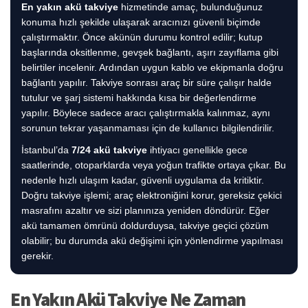
En yakın akü takviye
hizmetinde amaç, bulunduğunuz
konuma hızlı şekilde ulaşarak aracınızı güvenli biçimde
çalıştırmaktır. Önce akünün durumu kontrol edilir; kutup
başlarında oksitlenme, gevşek bağlantı, aşırı zayıflama gibi
belirtiler incelenir. Ardından uygun kablo ve ekipmanla doğru
bağlantı yapılır. Takviye sonrası araç bir süre çalışır halde
tutulur ve şarj sistemi hakkında kısa bir değerlendirme
yapılır. Böylece sadece aracı çalıştırmakla kalınmaz, aynı
sorunun tekrar yaşanmaması için de kullanıcı bilgilendirilir.
İstanbul’da
7/24 akü takviye
ihtiyacı genellikle gece
saatlerinde, otoparklarda veya yoğun trafikte ortaya çıkar. Bu
nedenle hızlı ulaşım kadar, güvenli uygulama da kritiktir.
Doğru takviye işlemi; araç elektroniğini korur, gereksiz çekici
masrafını azaltır ve sizi planınıza yeniden döndürür. Eğer
akü tamamen ömrünü doldurduysa, takviye geçici çözüm
olabilir; bu durumda akü değişimi için yönlendirme yapılması
gerekir.
En Yakın Akü Takviye Ne Zaman