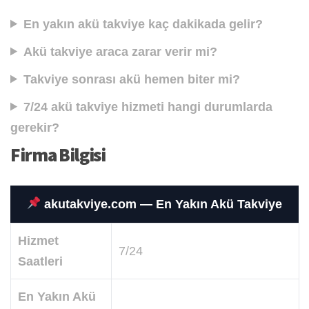
En yakın akü takviye kaç dakikada gelir?
Akü takviye araca zarar verir mi?
Takviye sonrası akü hemen biter mi?
7/24 akü takviye hizmeti hangi durumlarda
gerekir?
Firma Bilgisi
akutakviye.com — En Yakın Akü Takviye
Hizmet
7/24
Saatleri
En Yakın Akü