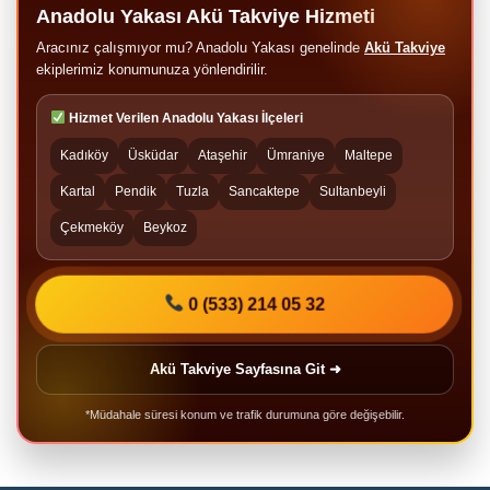
Anadolu Yakası Akü Takviye Hizmeti
Aracınız çalışmıyor mu? Anadolu Yakası genelinde
Akü Takviye
ekiplerimiz konumunuza yönlendirilir.
Hizmet Verilen Anadolu Yakası İlçeleri
Kadıköy
Üsküdar
Ataşehir
Ümraniye
Maltepe
Kartal
Pendik
Tuzla
Sancaktepe
Sultanbeyli
Çekmeköy
Beykoz
0 (533) 214 05 32
Akü Takviye Sayfasına Git ➜
*Müdahale süresi konum ve trafik durumuna göre değişebilir.