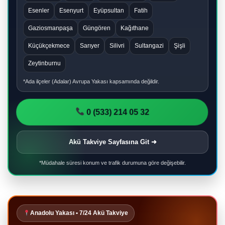
Esenler
Esenyurt
Eyüpsultan
Fatih
Gaziosmanpaşa
Güngören
Kağıthane
Küçükçekmece
Sarıyer
Silivri
Sultangazi
Şişli
Zeytinburnu
*Ada ilçeler (Adalar) Avrupa Yakası kapsamında değildir.
0 (533) 214 05 32
Akü Takviye Sayfasına Git ➜
*Müdahale süresi konum ve trafik durumuna göre değişebilir.
Anadolu Yakası • 7/24 Akü Takviye