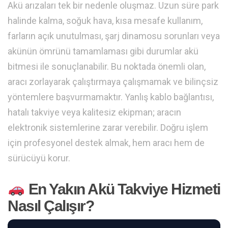
Akü arızaları tek bir nedenle oluşmaz. Uzun süre park
halinde kalma, soğuk hava, kısa mesafe kullanım,
farların açık unutulması, şarj dinamosu sorunları veya
akünün ömrünü tamamlaması gibi durumlar akü
bitmesi ile sonuçlanabilir. Bu noktada önemli olan,
aracı zorlayarak çalıştırmaya çalışmamak ve bilinçsiz
yöntemlere başvurmamaktır. Yanlış kablo bağlantısı,
hatalı takviye veya kalitesiz ekipman; aracın
elektronik sistemlerine zarar verebilir. Doğru işlem
için profesyonel destek almak, hem aracı hem de
sürücüyü korur.
En Yakın Akü Takviye Hizmeti
Nasıl Çalışır?