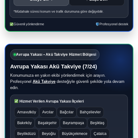
*Müdahale süresi konum ve trafik durumuna göre değişebilir.
Güvenli yönlendirme
Profesyonel destek
Avrupa Yakası • Akü Takviye Hizmet Bölgesi
Avrupa Yakası Akü Takviye (7/24)
Konumunuza en yakın ekibi yönlendirmek için arayın.
Profesyonel
Akü Takviye
desteğiyle güvenli şekilde yola devam
edin.
Hizmet Verilen Avrupa Yakası İlçeleri
Arnavutköy
Avcılar
Bağcılar
Bahçelievler
Bakırköy
Başakşehir
Bayrampaşa
Beşiktaş
Beylikdüzü
Beyoğlu
Büyükçekmece
Çatalca