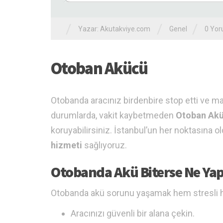
/
/
/
Yazar:
Akutakviye.com
Genel
0 Yo
Otoban Akücü
Otobanda aracınız birdenbire stop etti ve m
durumlarda, vakit kaybetmeden
Otoban Ak
koruyabilirsiniz. İstanbul’un her noktasına o
hizmeti
sağlıyoruz.
Otobanda Akü Biterse Ne Yap
Otobanda akü sorunu yaşamak hem stresli hem
Aracınızı güvenli bir alana çekin.