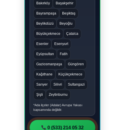
Bakırköy
Başakşehir
Bayrampaşa
Beşiktaş
Beylikdüzü
Beyoğlu
Büyükçekmece
Çatalca
Esenler
Esenyurt
Eyüpsultan
Fatih
Gaziosmanpaşa
Güngören
Kağıthane
Küçükçekmece
Sarıyer
Silivri
Sultangazi
Şişli
Zeytinburnu
*Ada ilçeler (Adalar) Avrupa Yakası
kapsamında değildir.
0 (533) 214 05 32