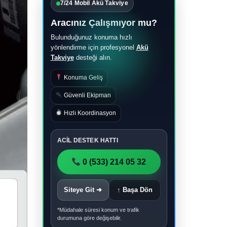
7/24 Mobil Akü Takviye
Aracınız Çalışmıyor mu?
Bulunduğunuz konuma hızlı
yönlendirme için profesyonel
Akü
Takviye
desteği alın.
Konuma Geliş
Güvenli Ekipman
Hızlı Koordinasyon
ACİL DESTEK HATTI
0 (533) 214 05 32
Siteye Git ➜
↑ Başa Dön
*Müdahale süresi konum ve trafik
durumuna göre değişebilir.