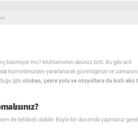
rum
arş basmıyor mu? Muhtemelen akünüz bitti. Bu gibi acil
ücü
hizmetimizden yararlanarak güvenliğinizi ve zamanını
lduğu gibi
otoban, çevre yolu ve otoyollara da hızlı akü 
malısınız?
 de tehlikeli olabilir. Böyle bir durumda yapmanız gere