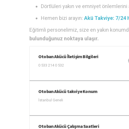
Dörtlüleri yakın ve emniyet önlemlerini a
Hemen bizi arayın:
Akü Takviye: 7/24 
Eğitimli personelimiz, size en yakın konumdan
bulunduğunuz noktaya ulaşır.
Otoban Akücü İletişim Bilgileri
0 533 214 0 532
Otoban Akücü takviye Konum
İstanbul Geneli
Otoban Akücü Çalışma Saatleri