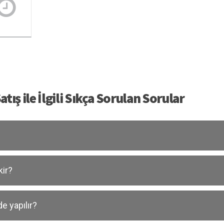
ış ile İlgili Sıkça Sorulan Sorular
kir?
e yapılır?