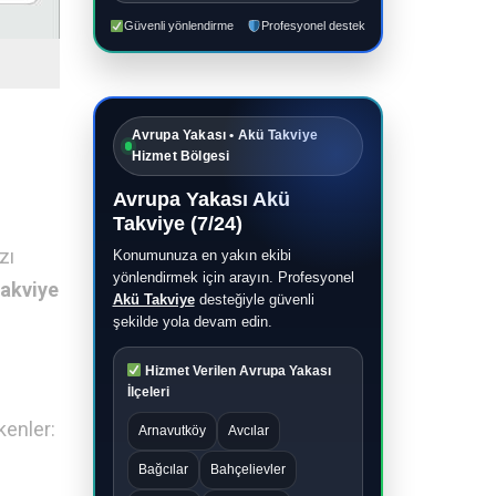
Güvenli yönlendirme
Profesyonel destek
Avrupa Yakası • Akü Takviye
Hizmet Bölgesi
Avrupa Yakası Akü
Takviye (7/24)
zı
Konumunuza en yakın ekibi
yönlendirmek için arayın. Profesyonel
takviye
Akü Takviye
desteğiyle güvenli
şekilde yola devam edin.
Hizmet Verilen Avrupa Yakası
İlçeleri
kenler:
Arnavutköy
Avcılar
Bağcılar
Bahçelievler