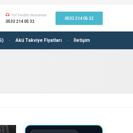
Yol Yardım Numarası
0533 214 05 32
0533 214 05 32
S)
Akü Takviye Fiyatları
İletişim