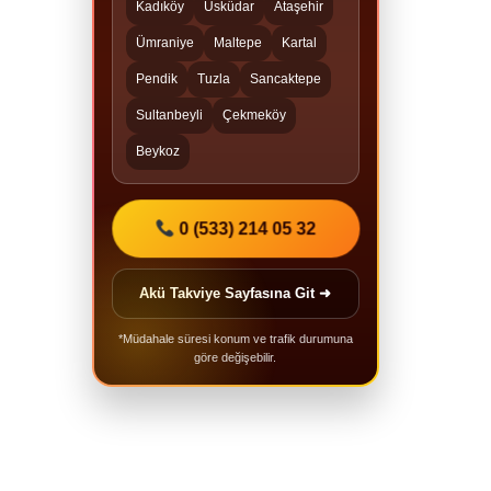
Kadıköy
Üsküdar
Ataşehir
Ümraniye
Maltepe
Kartal
Pendik
Tuzla
Sancaktepe
Sultanbeyli
Çekmeköy
Beykoz
0 (533) 214 05 32
Akü Takviye Sayfasına Git ➜
*Müdahale süresi konum ve trafik durumuna
göre değişebilir.